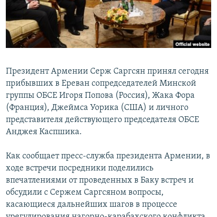
Հայերեն
English
Русский
Президент Армении Серж Саргсян принял сегодня
Все сайты Радио Азатутюн
прибывших в Ереван сопредседателей Минской
группы ОБСЕ Игоря Попова (Россия), Жака Фора
(Франция), Джеймса Уорика (США) и личного
представителя действующего председателя ОБСЕ
Анджея Каспшика.
Как сообщает пресс-служба президента Армении, в
ходе встречи посредники поделились
впечатлениями от проведенных в Баку встреч и
обсудили с Сержем Саргсяном вопросы,
касающиеся дальнейших шагов в процессе
урегулирования нагорно-карабахского конфликта.