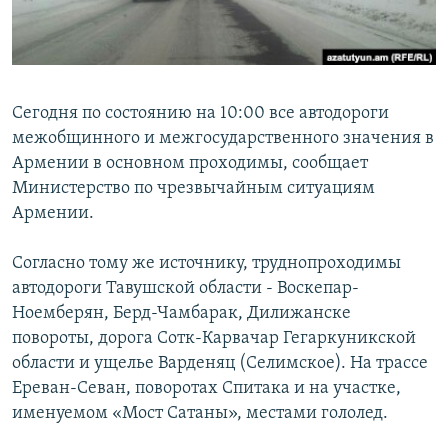
Հայերեն
English
Русский
Сегодня по состоянию на 10:00 все автодороги
межобщинного и межгосударственного значения в
Армении в основном проходимы, сообщает
Все сайты Радио Азатутюн
Министерство по чрезвычайным ситуациям
Армении.
Согласно тому же источнику, труднопроходимы
автодороги Тавушской области - Воскепар-
Ноемберян, Берд-Чамбарак, Дилижанске
повороты, дорога Сотк-Карвачар Гегаркуникской
области и ущелье Варденяц (Селимское). На трассе
Ереван-Севан, поворотах Спитака и на участке,
именуемом «Мост Сатаны», местами гололед.