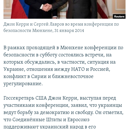
Հայերեն
English
Джон Керри и Сергей Лавров во время конференции по
Русский
безопасности Мюнхене, 31 января 2014
Все сайты Радио Азатутюн
В рамках проходящей в Мюнхене конференции по
безопасности в субботу состоялись встречи, на
которых обсуждались, в частности, ситуация на
Украине, отношения между НАТО и Россией,
конфликт в Сирии и ближневосточное
урегулирование.
Госсекретарь США Джон Керри, выступая перед
участниками конференции, заявил, что украинцы
ведут борьбу за демократию и свободу. Он отметил,
что Соединённые Штаты и Евросоюз
поддерживают украинский народ в его