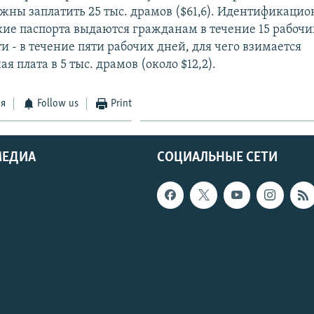
жны заплатить 25 тыс. драмов ($61,6). Идентификаци
ие паспорта выдаются гражданам в течение 15 рабочих
 - в течение пяти рабочих дней, для чего взимается
я плата в 5 тыс. драмов (около $12,2).
ся
Follow us
Print
МЕДИА
СОЦИАЛЬНЫЕ СЕТИ