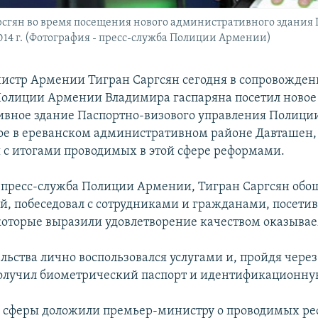
гян во время посещения нового административного здания 
014 г. (Фотография - пресс-служба Полиции Армении)
стр Армении Тигран Саргсян сегодня в сопровожде
олиции Армении Владимира гаспаряна посетил новое
вное здание Паспортно-визового управления Полици
е в ереванском административном районе Давташен, 
 с итогами проводимых в этой сфере реформами.
 пресс-служба Полиции Армении, Тигран Саргсян обо
й, побеседовал с сотрудниками и гражданами, посет
которые выразили удовлетворение качеством оказывае
льства лично воспользовался услугами и, пройдя через
олучил биометрический паспорт и идентификационную
 сферы доложили премьер-министру о проводимых ре