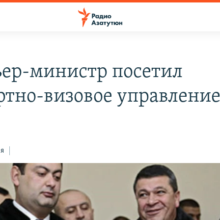
ер-министр посетил
ртно-визовое управлени
ся