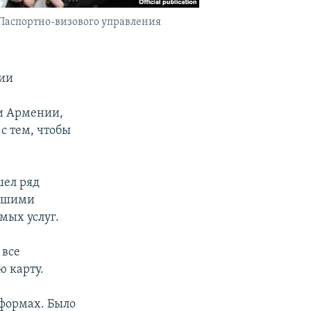
Паспортно-визового управления
нии
и Армении,
с тем, чтобы
шел ряд
ившими
мых услуг.
 все
 карту.
формах. Было