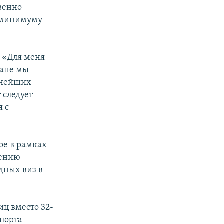
венно
к минимуму
: «Для меня
лане мы
езнейших
 следует
я с
ое в рамках
жению
дных виз в
иц вместо 32-
спорта