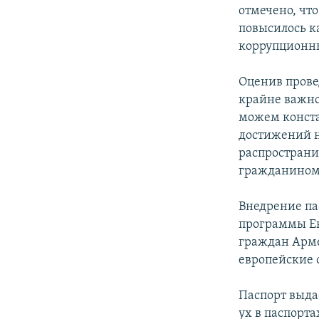
отмечено, чт
повысилось к
коррупционны
Оценив прове
крайне важно
можем констат
достижений н
распространит
гражданином
Внедрение па
программы Ев
граждан Арме
европейские 
Паспорт выдае
ух в паспорта