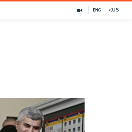
ENG
ՀԱՅ
е