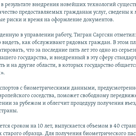
о в результате внедрения новейших технологий сущест
ачество предоставляемых гражданам услуг, сведены 
е риски и время на оформление документов.
денную в управлении работу, Тигран Саргсян отметил
 видеть, как обслуживают рядовых граждан. В этом п
ировать, что за последние пять лет это одно из серь
ашего государства, и внедренный в эту сферу стандарт
ь и на другие области, в которых государство общаетс
».
спортов с биометрическими данными, предусмотренн
ропейского соседства, поможет свободному передви
нии за рубежом и облегчит процедуру получения въез
страны.
тся сроком на 10 лет, выпускается объемом в 40 стран
х старого образца. Для получения биометрического па