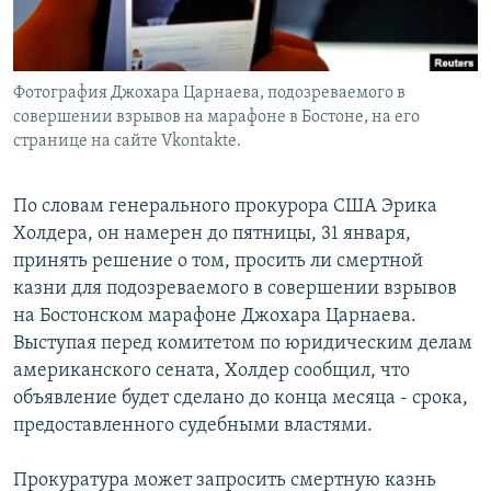
Հայերեն
English
Фотография Джохара Царнаева, подозреваемого в
Русский
совершении взрывов на марафоне в Бостоне, на его
странице на сайте Vkontakte.
Все сайты Радио Азатутюн
По словам генерального прокурора США Эрика
Холдера, он намерен до пятницы, 31 января,
принять решение о том, просить ли смертной
казни для подозреваемого в совершении взрывов
на Бостонском марафоне Джохара Царнаева.
Выступая перед комитетом по юридическим делам
американского сената, Холдер сообщил, что
объявление будет сделано до конца месяца - срока,
предоставленного судебными властями.
Прокуратура может запросить смертную казнь