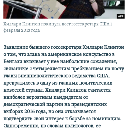
Հայերեն
English
Хиллари Клинтон покинула пост госсекретаря США 1
Русский
февраля 2013 года
Все сайты Радио Азатутюн
Заявление бывшего госсекретаря Хиллари Клинтон
о том, что атака на американское консульство в
Бенгази вызывает у нее наибольшие сожаления,
связанные с четырехлетним пребыванием на посту
главы внешнеполитического ведомства США,
превратилось в одну из главных политических
новостей страны. Хиллари Клинтон считается
наиболее вероятным кандидатом от
демократической партии на президентских
выборах 2016 года, но она отказывается
подтвердить свой интерес к борьбе за номинацию.
Одновременно, по словам политологов, ее