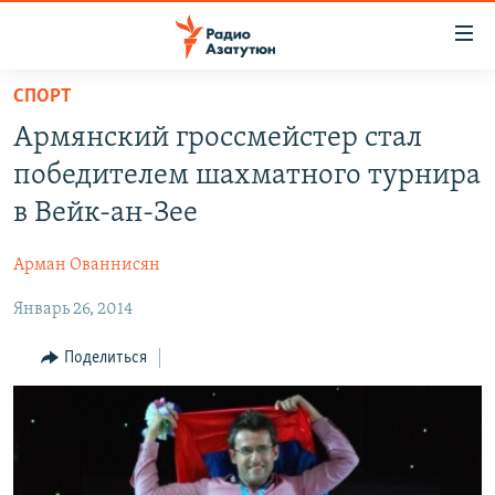
Ссылки
доступа
Перейти
СПОРТ
к
ГЛАВНАЯ
Армянский гроссмейстер стал
основному
НОВОСТИ
содержанию
победителем шахматного турнира
ПОЛИТИКА
Перейти
в Вейк-ан-Зее
к
ОБЩЕСТВО
основной
Арман Ованнисян
ЭКОНОМИКА
навигации
Перейти
Январь 26, 2014
РЕГИОН
к
НАГОРНЫЙ КАРАБАХ
Поделиться
поиску
КУЛЬТУРА
СПОРТ
АРХИВ