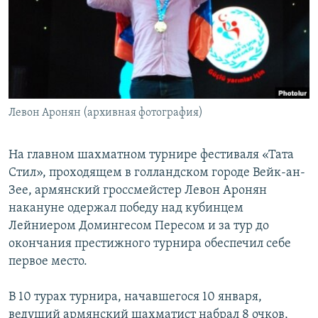
Հայերեն
English
Русский
Левон Аронян (архивная фотография)
Все сайты Радио Азатутюн
На главном шахматном турнире фестиваля «Тата
Стил», проходящем в голландском городе Вейк-ан-
Зее, армянский гроссмейстер Левон Аронян
накануне одержал победу над кубинцем
Лейниером Домингесом Пересом и за тур до
окончания престижного турнира обеспечил себе
первое место.
В 10 турах турнира, начавшегося 10 января,
ведущий армянский шахматист набрал 8 очков,