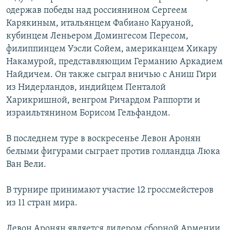
одержав победы над россиянином Сергеем
Карякиным, итальянцем Фабиано Каруаной,
кубинцем Леньером Домингесом Пересом,
филиппинцем Уэсли Сойем, американцем Хикару
Накамурой, представляющим Германию Аркадием
Найдичем. Он также сыграл вничью с Аниш Гири
из Нидерландов, индийцем Пенталой
Харикришной, венгром Ричардом Раппорти и
израильтянином Борисом Гельфандом.
В последнем туре в воскресенье Левон Аронян
белыми фигурами сыграет против голландца Люка
Ван Вели.
В турнире принимают участие 12 гроссмейстеров
из 11 стран мира.
Левон Аронян является лидером сборной Армении