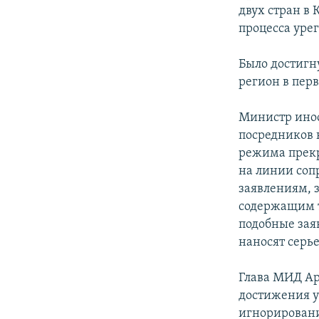
двух стран в
процесса уре
Было достигн
регион в пер
Министр ино
посредников
режима прекр
на линии соп
заявлениям, 
содержащим т
подобные зая
наносят серь
Глава МИД Ар
достижения у
игнорировани