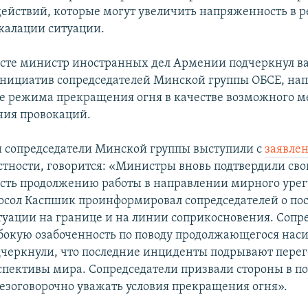
действий, которые могут увеличить напряженность в р
скалации ситуации.
ксте министр иностранных дел Армении подчеркнул в
нициатив сопредседателей Минской группы ОБСЕ, на
е режима прекращения огня в качестве возможного м
ния провокаций.
и сопредседатели Минской группы выступили с
заявле
астности, говорится: «Министры вновь подтвердили св
ть продолжению работы в направлении мирного уре
осол Каспшик проинформировал сопредседателей о по
туации на границе и на линии соприкосновения. Сопр
бокую озабоченность по поводу продолжающегося наси
дчеркнули, что последние инциденты подрывают пере
пективы мира. Сопредседатели призвали стороны в п
безоговорочно уважать условия прекращения огня».