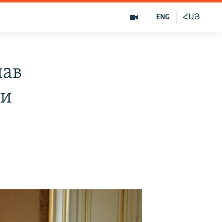
ENG
ՀԱՅ
лав
 и