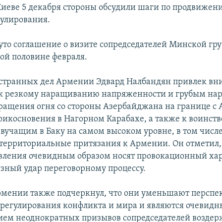
 Киеве 5 декабря стороны обсудили шаги по продвиже
гулирования.
уто соглашение о визите сопредседателей Минской гр
вой половине февраля.
странных дел Армении Эдвард Налбандян привлек в
 к резкому наращиванию напряженности и грубым н
ащения огня со стороны Азербайджана на границе с
рикосновения в Нагорном Карабахе, а также к воинс
звучащим в Баку на самом высоком уровне, в том числ
ерриториальные притязания к Армении. Он отметил,
вления очевидным образом носят провокационный хар
езный удар переговорному процессу.
мении также подчеркнул, что они уменьшают перспе
регулирования конфликта и мира и являются очевид
ем неоднократных призывов сопредседателей воздер