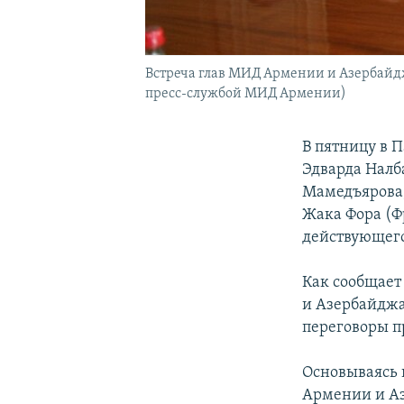
Встреча глав МИД Армении и Азербайдж
пресс-службой МИД Армении)
В пятницу в 
Эдварда Налб
Мамедъярова,
Жака Фора (Ф
действующего
Как сообщае
и Азербайджа
переговоры п
Основываясь 
Армении и Аз