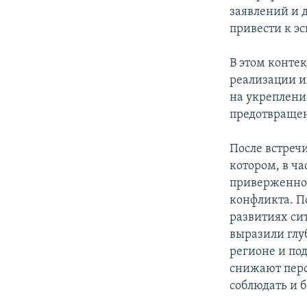
заявлений и 
привести к э
В этом конте
реализации и
на укреплени
предотвраще
После встреч
котором, в ч
приверженнос
конфликта. П
развитиях си
выразили глу
регионе и по
снижают перс
соблюдать и 