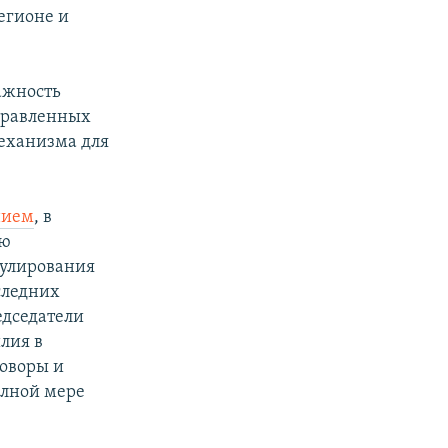
егионе и
ажность
правленных
еханизма для
нием
, в
ою
гулирования
следних
едседатели
лия в
говоры и
олной мере