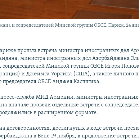
ана и сопредседателей Минской группы ОБСЕ, Париж, 24 янва
Париже прошла встреча министра иностранных дел А
андяна, министра иностранных дел Азербайджана Эл
 сопредседателей Минской группы ОБСЕ Игоря Попова 
ранция) и Джеймса Уорлика (США), а также личного п
 председателя ОБСЕ Анджея Каспшика.
т пресс-служба МИД Армении, министры иностранных
на вначале провели отдельные встречи с сопредседате
родолжились в расширенном формате.
на договоренностях, достигнутых в ходе встречи през
ербайджана в Вене 19 ноября, в продолжение встречи