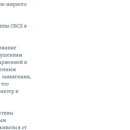
нию мирного
уппы ОБСЕ в
нимание
арушениям
 Арменией и
твенным
е заявлениям,
 что
актер и
ктивы
ным
живаться от