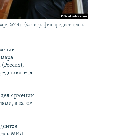
ря 2014 г. (Фотография предоставлена
рмении
ьмара
(Россия),
редставителя
 дел Армении
лями, а затем
идентов
 глав МИД