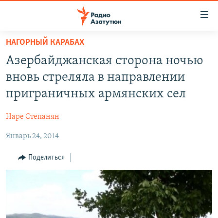
Ссылки
доступа
Перейти
НАГОРНЫЙ КАРАБАХ
к
ГЛАВНАЯ
Азербайджанская сторона ночью
основному
НОВОСТИ
содержанию
вновь стреляла в направлении
ПОЛИТИКА
Перейти
приграничных армянских сел
к
ОБЩЕСТВО
основной
Наре Степанян
ЭКОНОМИКА
навигации
Перейти
Январь 24, 2014
РЕГИОН
к
НАГОРНЫЙ КАРАБАХ
Поделиться
поиску
КУЛЬТУРА
СПОРТ
АРХИВ