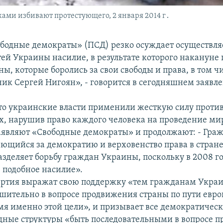
ми избивают протестующего, 2 января 2014 г․
бодные демократы» (ПСД) резко осуждает осуществля
тей Украины насилие, в результате которого накануне 
ы, которые боролись за свои свободы и права, в том ч
ник Сергей Нигоян», - говорится в сегодняшнем заявл
то украинские власти применили жесткую силу прот
, нарушив право каждого человека на проведение ми
заявляют «Свободные демократы» и продолжают: - Гра
ющийся за демократию и верховенство права в стране
азделяет борьбу граждан Украины, поскольку в 2008 г
 подобное насилие».
ртия выражат свою поддержку «тем гражданам Украи
шительно в вопросе продвижения страны по пути евр
имя именно этой цели», и призывает все демократичес
ные структуры «быть последовательными в вопросе 