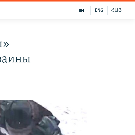
ENG
ՀԱՅ
ы»
краины