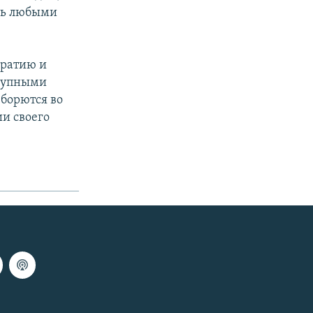
ать любыми
кратию и
ступными
борются во
и своего