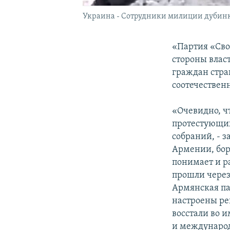
Украина - Сотрудники милиции дубинка
«Партия «Сво
стороны влас
граждан стран
соотечествен
«Очевидно, ч
протестующих
собраний, - 
Армении, бор
понимает и р
прошли через
Армянская па
настроены ре
восстали во 
и международ