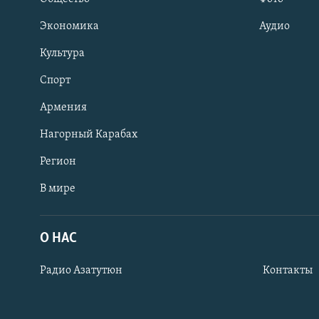
Экономика
Аудио
Культура
Спорт
Армения
Нагорный Карабах
Регион
В мире
Հայերեն
English
О НАС
Русский
Радио Азатутюн
Контакты
Все сайты Радио Азатутюн