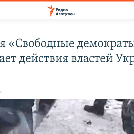
я «Свободные демократ
ает действия властей У
ся