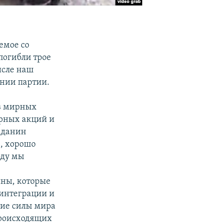
емое со
погибли трое
исле наш
ении партии.
ив мирных
рных акций и
жданин
, хорошо
оду мы
ны, которые
оинтеграции и
кие силы мира
происходящих