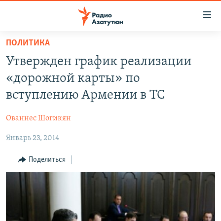
Ссылки
доступа
Перейти
ПОЛИТИКА
к
ГЛАВНАЯ
Утвержден график реализации
основному
НОВОСТИ
содержанию
«дорожной карты» по
ПОЛИТИКА
Перейти
вступлению Армении в ТС
к
ОБЩЕСТВО
основной
Ованнес Шогикян
ЭКОНОМИКА
навигации
Перейти
Январь 23, 2014
РЕГИОН
к
НАГОРНЫЙ КАРАБАХ
Поделиться
поиску
КУЛЬТУРА
СПОРТ
АРХИВ