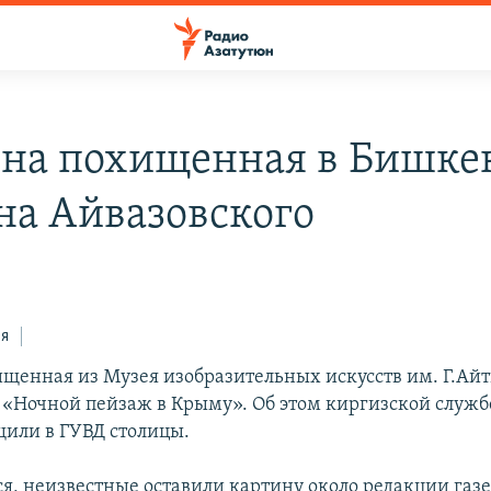
на похищенная в Бишке
на Айвазовского
ся
щенная из Музея изобразительных искусств им. Г.Ай
 «Ночной пейзаж в Крыму». Об этом киргизской служб
щили в ГУВД столицы.
ся, неизвестные оставили картину около редакции газ