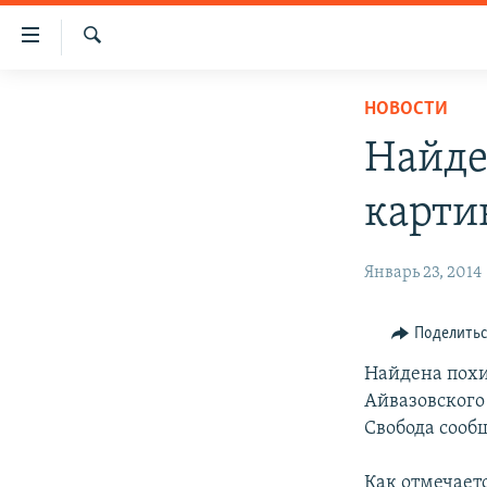
Ссылки
доступа
Поиск
Перейти
ГЛАВНАЯ
НОВОСТИ
к
НОВОСТИ
основному
Найде
содержанию
ПОЛИТИКА
Перейти
карти
ОБЩЕСТВО
к
основной
ЭКОНОМИКА
Январь 23, 2014
навигации
РЕГИОН
Перейти
к
НАГОРНЫЙ КАРАБАХ
Поделить
поиску
КУЛЬТУРА
Найдена похи
Айвазовского
СПОРТ
Свобода сооб
АРХИВ
Как отмечает