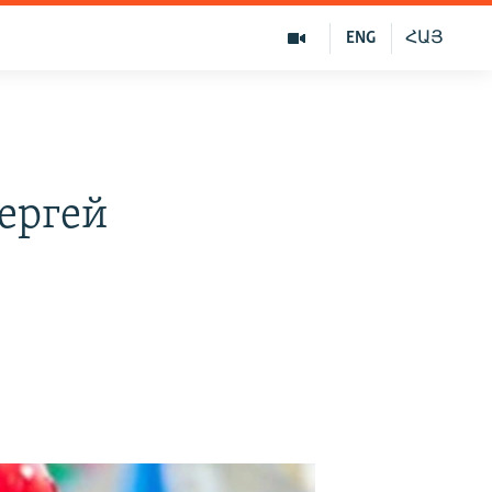
ENG
ՀԱՅ
ергей