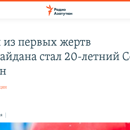
 из первых жертв
айдана стал 20-летний С
н
цян
ся