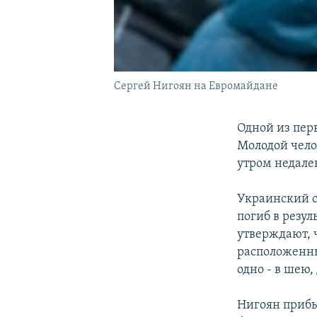
Сергей Нигоян на Евромайдане
Одной из пер
Молодой чело
утром недале
Украинский с
погиб в резу
утверждают, ч
расположенны
одно - в шею,
Нигоян прибы