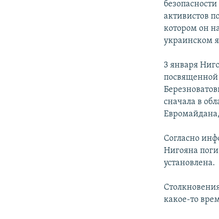
безопасности
активистов по
котором он н
украинском я
3 января Ниг
посвященной 
Березноватов
сначала в об
Евромайдана,
Согласно инф
Нигояна поги
установлена.
Столкновения
какое-то вре