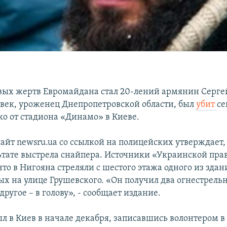
вых жертв Евромайдана стал 20-лений армянин Серге
век, уроженец Днепропетровской области, был
убит
се
ко от стадиона «Динамо» в Киеве.
айт newsru.ua со ссылкой на полицейских утверждает,
льтате выстрела снайпера. Источники «Украинской пра
то в Нигояна стреляли с шестого этажа одного из здан
х на улице Грушевского. «Он получил два огнестрель
 другое – в голову», - сообщает издание.
л в Киев в начале декабря, записавшись волонтером в