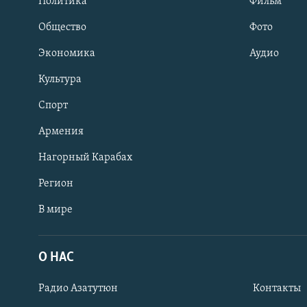
Политика
Фильм
Общество
Фото
Экономика
Аудио
Культура
Спорт
Армения
Нагорный Карабах
Регион
В мире
Հայերեն
English
О НАС
Русский
Радио Азатутюн
Контакты