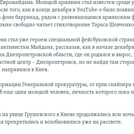
 Евромайдана. Молодой армянин стал известен среди 
сле того, как в конце декабря в YouTube-е было появил
а фоне баррикад, рядом с развевающимся армянским ф
зыке свободно читает стихотворение Тараса Шевченко
оян стал уже героем специальной фейсбуковской стран
активистам Майдана, рассказав, как в начале декабря
ка Днепропетровской области, где он родился и вырос,
ластной центр – Днепропетровск, но не найдя там стор
 направился в Киев.
ормации Генеральной прокуратуры, от пули снайпера
б еще один молодой человек, личность которого пока 
 на улице Грушевского в Киеве продолжались всю ночь,
мя прекратились и возобновились уже на рассвете.