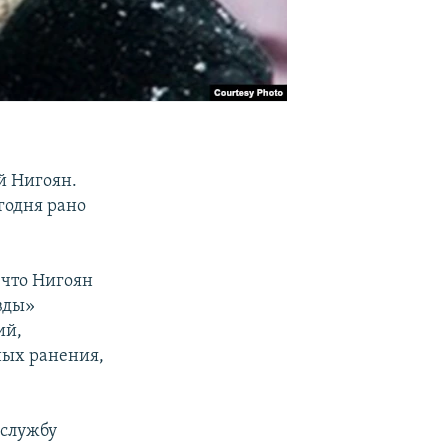
й Нигоян.
годня рано
 что Нигоян
вды»
ий,
ных ранения,
 службу