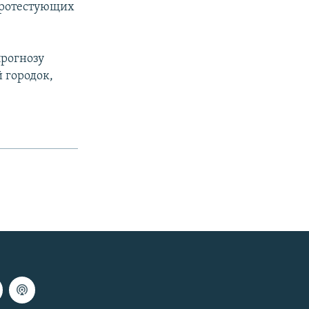
протестующих
прогнозу
 городок,