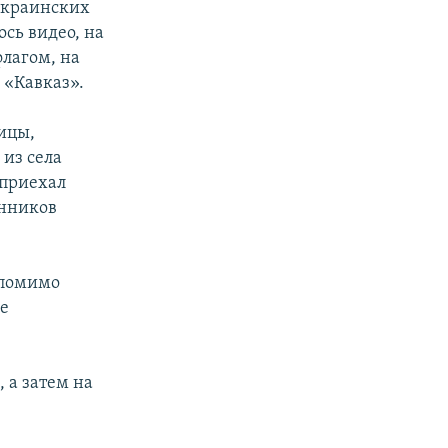
украинских
ось видео, на
лагом, на
 «Кавказ».
ицы,
 из села
 приехал
онников
 помимо
не
 а затем на