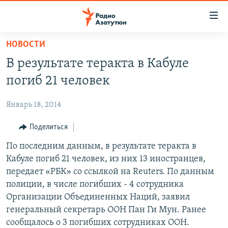
Ссылки
доступа
Перейти
НОВОСТИ
к
ГЛАВНАЯ
В результате теракта в Кабуле
основному
НОВОСТИ
содержанию
погиб 21 человек
ПОЛИТИКА
Перейти
к
Январь 18, 2014
ОБЩЕСТВО
основной
ЭКОНОМИКА
Поделиться
навигации
Перейти
РЕГИОН
По последним данным, в результате теракта в
к
Кабуле погиб 21 человек, из них 13 иностранцев,
НАГОРНЫЙ КАРАБАХ
поиску
передает «РБК» со ссылкой на Reuters. По данным
КУЛЬТУРА
полиции, в числе погибших - 4 сотрудника
Организации Объединенных Наций, заявил
СПОРТ
генеральный секретарь ООН Пан Ги Мун. Ранее
АРХИВ
сообщалось о 3 погибших сотрудниках ООН.