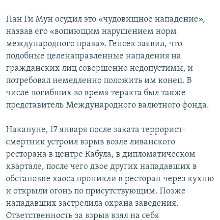
Հայերեն
Пан Ги Мун осудил это «чудовищное нападение»,
назвав его «вопиющим нарушением норм
English
международного права». Генсек заявил, что
Русский
подобные целенаправленные нападения на
гражданских лиц совершенно недопустимы, и
потребовал немедленно положить им конец. В
Все сайты Радио Азатутюн
числе погибших во время теракта был также
представитель Международного валютного фонда.
Накануне, 17 января после заката террорист-
смертник устроил взрыв возле ливанского
ресторана в центре Кабула, в дипломатическом
квартале, после чего двое других нападавших в
обстановке хаоса проникли в ресторан через кухню
и открыли огонь по присутствующим. Позже
нападавших застрелила охрана заведения.
Ответственность за взрыв взял на себя