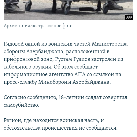
Հայերեն
English
Архивно-иллюстративное фото
Русский
Рядовой одной из воинских частей Министерства
Все сайты Радио Азатутюн
обороны Азербайджана, расположенной в
прифронтовой зоне, Рустам Гулиев застрелен из
табельного оружия. Об этом сообщает
информационное агентство АПА со ссылкой на
пресс-службу Минобороны Азербайджана.
Согласно сообщению, 18-летний солдат совершил
самоубийство.
Регион, где находится воинская часть, и
обстоятельства происшествия не сообщаются.