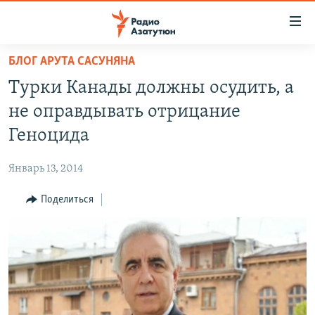
Ссылки
доступа
Перейти
БЛОГ АРУТА САСУНЯНА
к
ГЛАВНАЯ
Турки Канады должны осудить, а
основному
НОВОСТИ
содержанию
не оправдывать отрицание
ПОЛИТИКА
Перейти
Геноцида
к
ОБЩЕСТВО
основной
Январь 13, 2014
ЭКОНОМИКА
навигации
Перейти
Поделиться
РЕГИОН
к
НАГОРНЫЙ КАРАБАХ
поиску
КУЛЬТУРА
СПОРТ
АРХИВ