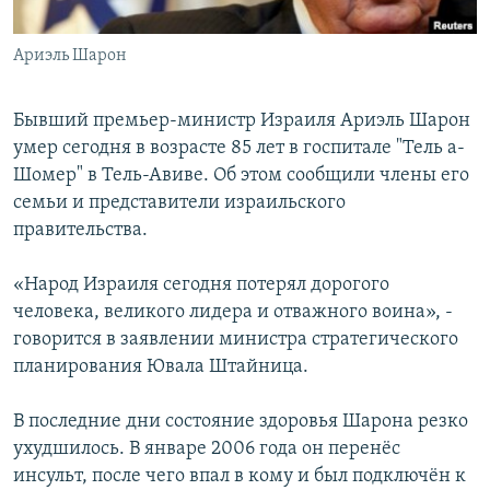
Հայերեն
Ариэль Шарон
English
Русский
Бывший премьер-министр Израиля Ариэль Шарон
умер сегодня в возрасте 85 лет в госпитале "Тель а-
Шомер" в Тель-Авиве. Об этом сообщили члены его
Все сайты Радио Азатутюн
семьи и представители израильского
правительства.
«Народ Израиля сегодня потерял дорогого
человека, великого лидера и отважного воина», -
говорится в заявлении министра стратегического
планирования
Ювала Штайница.
В последние дни состояние здоровья Шарона резко
ухудшилось. В январе 2006 года он перенёс
инсульт, после чего впал в кому и был подключён к