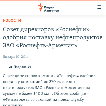
Ссылки
доступа
Перейти
НОВОСТИ
к
ГЛАВНАЯ
Совет директоров «Роснефти»
основному
НОВОСТИ
содержанию
одобрил поставку нефтепродуктов
ПОЛИТИКА
Перейти
ЗАО «Роснефть-Армения»
к
ОБЩЕСТВО
основной
Январь 10, 2014
ЭКОНОМИКА
навигации
Перейти
Поделиться
РЕГИОН
к
Совет директоров компнии «Роснефть» одобрил
НАГОРНЫЙ КАРАБАХ
поиску
поставку компанией до 370 тыс. тонн
КУЛЬТУРА
нефтепродуктов ЗАО «Роснефть-Армения» на
СПОРТ
сумму не более $400 млн. Об этом сообщает
«Финмаркет» со ссылкой на пресс-службу
АРХИВ
компании.