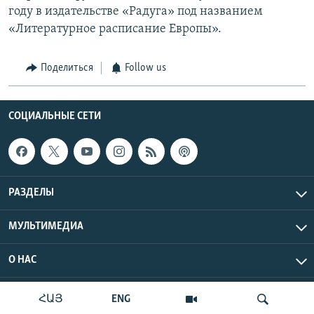
году в издательстве «Радуга» под названием
«Литературное расписание Европы».
Поделиться
Follow us
СОЦИАЛЬНЫЕ СЕТИ
РАЗДЕЛЫ
МУЛЬТИМЕДИА
О НАС
Радио Азатутюн © 2026 RFE/RL, Inc. Все права защищены.
ՀԱՅ
ENG