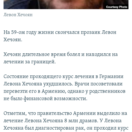
Հայերեն
Левон Хечоян
English
Русский
На 59-ом году жизни скончался прозаик Левон
Хечоян.
Все сайты Радио Азатутюн
Хечоян длительное время болел и находился на
лечении за границей.
Cостояние проходящего курс лечения в Германии
Левона Хечояна ухудшилось. Врачи посоветовали
перевезти его в Армению, однако у родственников
не было финансовой возможности.
Отметим, что правительство Армении выделило на
лечение Левона Хечояна 8 млн драмов. У Левона
Хечояна был диагностирован рак, он проходил курс