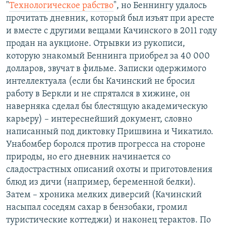
"
Технологическое рабство
", но Беннингу удалось
прочитать дневник, который был изъят при аресте
и вместе с другими вещами Качинского в 2011 году
продан на аукционе. Отрывки из рукописи,
которую знакомый Беннинга приобрел за 40 000
долларов, звучат в фильме. Записки одержимого
интеллектуала (если бы Качинский не бросил
работу в Беркли и не спрятался в хижине, он
наверняка сделал бы блестящую академическую
карьеру) – интереснейший документ, словно
написанный под диктовку Пришвина и Чикатило.
Унабомбер боролся против прогресса на стороне
природы, но его дневник начинается со
сладострастных описаний охоты и приготовления
блюд из дичи (например, беременной белки).
Затем – хроника мелких диверсий (Качинский
насыпал соседям сахар в бензобаки, громил
туристические коттеджи) и наконец терактов. По