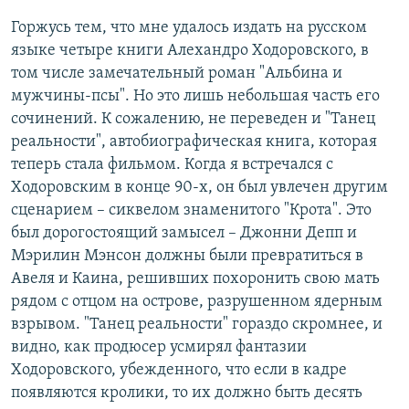
Горжусь тем, что мне удалось издать на русском
языке четыре книги Алехандро Ходоровского, в
том числе замечательный роман "Альбина и
мужчины-псы". Но это лишь небольшая часть его
сочинений. К сожалению, не переведен и "Танец
реальности", автобиографическая книга, которая
теперь стала фильмом. Когда я встречался с
Ходоровским в конце 90-х, он был увлечен другим
сценарием – сиквелом знаменитого "Крота". Это
был дорогостоящий замысел – Джонни Депп и
Мэрилин Мэнсон должны были превратиться в
Авеля и Каина, решивших похоронить свою мать
рядом с отцом на острове, разрушенном ядерным
взрывом. "Танец реальности" гораздо скромнее, и
видно, как продюсер усмирял фантазии
Ходоровского, убежденного, что если в кадре
появляются кролики, то их должно быть десять