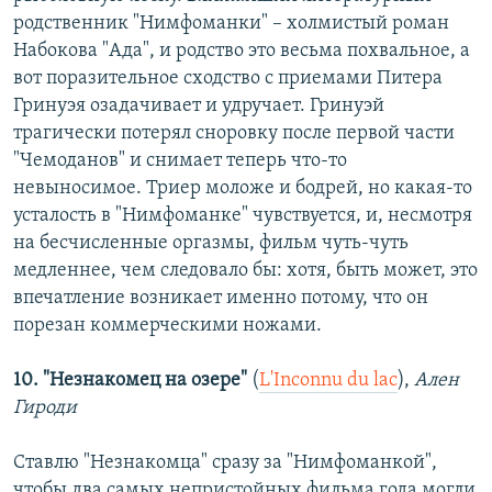
родственник "Нимфоманки" – холмистый роман
Набокова "Ада", и родство это весьма похвальное, а
вот поразительное сходство с приемами Питера
Гринуэя озадачивает и удручает. Гринуэй
трагически потерял сноровку после первой части
"Чемоданов" и снимает теперь что-то
невыносимое. Триер моложе и бодрей, но какая-то
усталость в "Нимфоманке" чувствуется, и, несмотря
на бесчисленные оргазмы, фильм чуть-чуть
медленнее, чем следовало бы: хотя, быть может, это
впечатление возникает именно потому, что он
порезан коммерческими ножами.
10. "Незнакомец на озере"
(
L'Inconnu du lac
),
Ален
Гироди
Ставлю "Незнакомца" сразу за "Нимфоманкой",
чтобы два самых непристойных фильма года могли