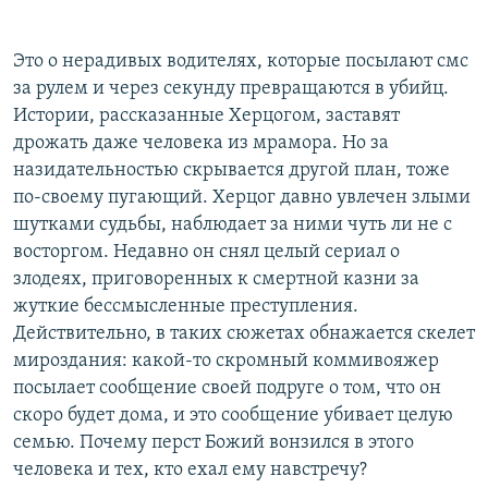
Это о нерадивых водителях, которые посылают смс
за рулем и через секунду превращаются в убийц.
Истории, рассказанные Херцогом, заставят
дрожать даже человека из мрамора. Но за
назидательностью скрывается другой план, тоже
по-своему пугающий. Херцог давно увлечен злыми
шутками судьбы, наблюдает за ними чуть ли не с
восторгом. Недавно он снял целый сериал о
злодеях, приговоренных к смертной казни за
жуткие бессмысленные преступления.
Действительно, в таких сюжетах обнажается скелет
мироздания: какой-то скромный коммивояжер
посылает сообщение своей подруге о том, что он
скоро будет дома, и это сообщение убивает целую
семью. Почему перст Божий вонзился в этого
человека и тех, кто ехал ему навстречу?