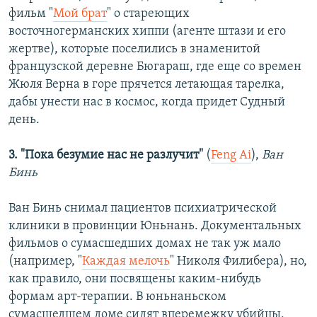
фильм "
Мой брат
" о стареющих
восточногерманских хиппи (агенте штази и его
жертве), которые поселились в знаменитой
французской деревне Бюгараш, где еще со времен
Жюля Верна в горе прячется летающая тарелка,
дабы унести нас в космос, когда придет Судный
день.
3. "Пока безумие нас не разлучит"
(
Feng Ai
),
Ван
Бинь
Ван Бинь снимал пациентов психиатрической
клиники в провинции Юньнань. Документальных
фильмов о сумасшедших домах не так уж мало
(например, "
Каждая мелочь
" Николя Филибера), но,
как правило, они посвящены каким-нибудь
формам арт-терапии. В юньнаньском
сумасшедшем доме сидят вперемежку убийцы,