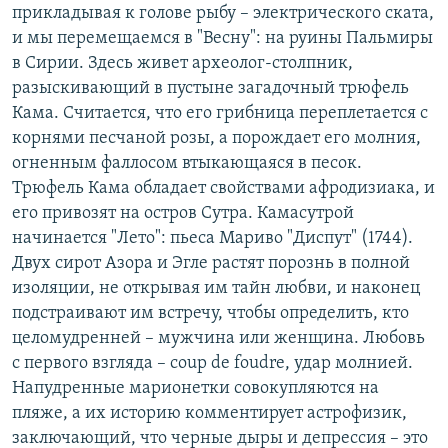
прикладывая к голове рыбу – электрического ската,
и мы перемещаемся в "Весну": на руины Пальмиры
в Сирии. Здесь живет археолог-столпник,
разыскивающий в пустыне загадочный трюфель
Кама. Считается, что его грибница переплетается с
корнями песчаной розы, а порождает его молния,
огненным фаллосом втыкающаяся в песок.
Трюфель Кама обладает свойствами афродизиака, и
его привозят на остров Сутра. Камасутрой
начинается "Лето": пьеса Мариво "Диспут" (1744).
Двух сирот Азора и Эгле растят порознь в полной
изоляции, не открывая им тайн любви, и наконец
подстраивают им встречу, чтобы определить, кто
целомудренней – мужчина или женщина. Любовь
с первого взгляда – coup de foudre, удар молнией.
Напудренные марионетки совокупляются на
пляже, а их историю комментирует астрофизик,
заключающий, что черные дыры и депрессия – это