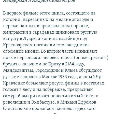
Лейдерман и Андрей Сильвестров
В первом фильме этого цикла, состоящего из
историй, нарезанных на мелкие эпизоды и
перемешанных в произвольном порядке,
эмигрантки в сарафанах шинковали русскую
капусту в Лувре, а кони на пастбище под
Красноярском носили вместо наездников
огромные иконы. Во второй части возникают
новые персонажи: человек-пчела (он же арестант)
бродит с кальяном по Криту в 2184 году,
Мандельштам, Городецкий и Клюев обсуждают
русские вопросы в Москве 1933 года, а юный Яр-
Кравченко безмолвно рисует, финны в костюмах
голосят в лесу и на побережье, прекрасный
самурай выкрикивает непостижимый текст о
революции и Экибастузе, а Михаил Ефремов
блистательно произносит монолог одесского