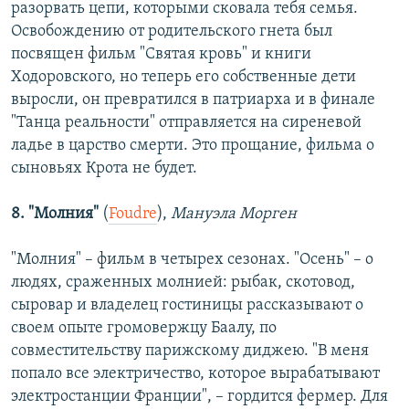
разорвать цепи, которыми сковала тебя семья.
Освобождению от родительского гнета был
посвящен фильм "Святая кровь" и книги
Ходоровского, но теперь его собственные дети
выросли, он превратился в патриарха и в финале
"Танца реальности" отправляется на сиреневой
ладье в царство смерти. Это прощание, фильма о
сыновьях Крота не будет.
8.
"Молния"
(
Foudre
),
Мануэла Морген
"Молния" – фильм в четырех сезонах. "Осень" – о
людях, сраженных молнией: рыбак, скотовод,
сыровар и владелец гостиницы рассказывают о
своем опыте громовержцу Баалу, по
совместительству парижскому диджею. "В меня
попало все электричество, которое вырабатывают
электростанции Франции", – гордится фермер. Для