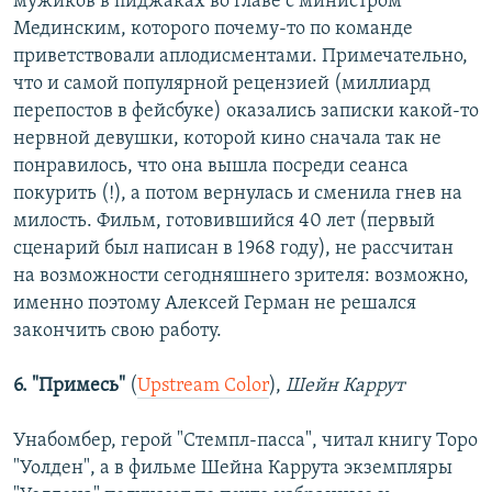
мужиков в пиджаках во главе с министром
Мединским, которого почему-то по команде
приветствовали аплодисментами. Примечательно,
что и самой популярной рецензией (миллиард
перепостов в фейсбуке) оказались записки какой-то
нервной девушки, которой кино сначала так не
понравилось, что она вышла посреди сеанса
покурить (!), а потом вернулась и сменила гнев на
милость. Фильм, готовившийся 40 лет (первый
сценарий был написан в 1968 году), не рассчитан
на возможности сегодняшнего зрителя: возможно,
именно поэтому Алексей Герман не решался
закончить свою работу.
6. "Примесь"
(
Upstream Color
),
Шейн Каррут
Унабомбер, герой "Стемпл-пасса", читал книгу Торо
"Уолден", а в фильме Шейна Каррута экземпляры