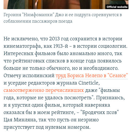
Հայերեն
Героиня "Нимфоманки" Джо и ее подруга соревнуются в
English
соблазнении пассажиров поезда
Русский
Не исключено, что 2013 год сохранится в истории
кинематографа, как 1913-й – в истории социологии.
Все сайты Радио Азатутюн
Интересных фильмов было аномально много, так
что рейтинговых списков в конце года появилось
больше не только обычного, но и необходимого.
Отмечу исполинский
труд Бориса Нелепо в "Сеансе"
и усердие редакторов журнала Cineticle,
самоотверженно перечисливших
даже "фильмы
года, которые не удалось посмотреть". Признаюсь,
и я упустил один фильм, который наверняка
оказался бы в моем рейтинге, – "Бродячих псов"
Цая Минляна, так что пусть он незримо
присутствует под нулевым номером.