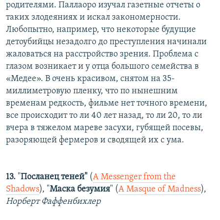
родителями. Паллаоро изучал газетные отчеты о
таких злодеяниях и искал закономерности.
Любопытно, например, что некоторые будущие
детоубийцы незадолго до преступления начинали
жаловаться на расстройство зрения. Проблема с
глазом возникает и у отца большого семейства в
«Медее». В очень красивом, снятом на 35-
миллиметровую пленку, что по нынешним
временам редкость, фильме нет точного времени,
все происходит то ли 40 лет назад, то ли 20, то ли
вчера в тяжелом мареве засухи, губящей посевы,
разоряющей фермеров и сводящей их с ума.
13.
"
Посланец теней"
(
A Messenger from the
Shadows
), "
Маска безумия
" (
A Masque of Madness
),
Норберт Фаффенбихлер