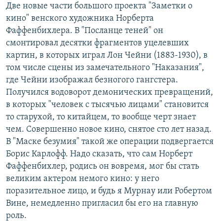
Две новые части большого проекта "Заметки о
кино" венского художника Норберта
Фаффенбихлера. В "Посланце теней" он
смонтировал десятки фрагментов уцелевших
картин, в которых играл Лон Чейни (1883-1930), в
том числе сцены из замечательного "Наказания",
где Чейни изображал безногого гангстера.
Получился водоворот демонических превращений,
в которых "человек с тысячью лицами" становится
то старухой, то китайцем, то вообще черт знает
чем. Совершенно новое кино, снятое сто лет назад.
В "Маске безумия" такой же операции подвергается
Борис Карлофф. Надо сказать, что сам Норберт
Фаффенбихлер, родись он вовремя, мог бы стать
великим актером немого кино: у него
поразительное лицо, и будь я Мурнау или Робертом
Вине, немедленно пригласил бы его на главную
роль.