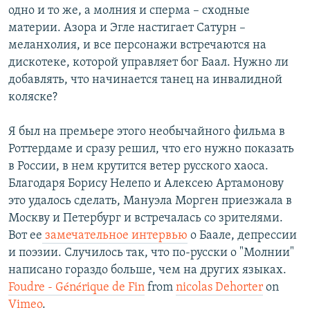
одно и то же, а молния и сперма – сходные
материи. Азора и Эгле настигает Сатурн –
меланхолия, и все персонажи встречаются на
дискотеке, которой управляет бог Баал. Нужно ли
добавлять, что начинается танец на инвалидной
коляске?
Я был на премьере этого необычайного фильма в
Роттердаме и сразу решил, что его нужно показать
в России, в нем крутится ветер русского хаоса.
Благодаря Борису Нелепо и Алексею Артамонову
это удалось сделать, Мануэла Морген приезжала в
Москву и Петербург и встречалась со зрителями.
Вот ее
замечательное интервью
о Баале, депрессии
и поэзии. Случилось так, что по-русски о "Молнии"
написано гораздо больше, чем на других языках.
Foudre - Générique de Fin
from
nicolas Dehorter
on
Vimeo
.