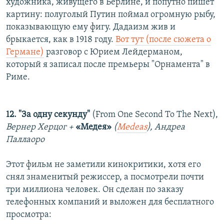
художника, живущего в Берлине, и попутно пишет
картину: полуголый Путин поймал огромную рыбу,
показывающую ему фигу. Дадаизм жив и
брыкается, как в 1918 году.
Вот тут (после сюжета о
Германе)
разговор с Юрием Лейдерманом,
который я записал после премьеры "Орнамента" в
Риме.
12. "За одну секунду"
(From One Second To The Next),
Вернер Херцог +
«Медея»
(
Medeas
), Андреа
Паллаоро
Этот фильм не заметили кинокритики, хотя его
снял знаменитый режиссер, а посмотрели почти
три миллиона человек. Он сделан по заказу
телефонных компаний и выложен для бесплатного
просмотра: