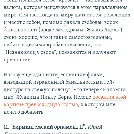
очень нравится слово "кробант" – так называется
валюта, которая используется в этом параллельном
мире. Сейчас, когда по миру шагает гей-революция
и несет с собой, помимо факела свободы, ворох
банальностей (вроде мелодрамы "Жизнь Адель"),
очень хорошо, что и такие самостоятельные,
набитые дикими кробантами вещи, как
"Незнакомец у озера", появляются и получают
признание.
Назову еще один интереснейший фильм,
выводящий израненный банальностями гей-
дискурс на свежую поляну: "Что теперь? Напомни
мне" Жуакима Пинту. Борис Нелепо
посвятил этой
картине превосходную статью
, к которой мне
нечего добавить.
11. "Бирмингемский орнамент II",
Юрий