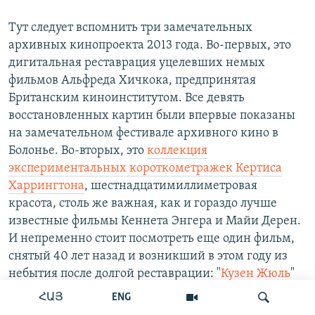
Тут следует вспомнить три замечательных
архивных кинопроекта 2013 года. Во-первых, это
дигитальная реставрация уцелевших немых
фильмов Альфреда Хичкока, предпринятая
Британским киноинститутом. Все девять
восстановленных картин были впервые показаны
на замечательном фестивале архивного кино в
Болонье. Во-вторых, это
коллекция
экспериментальных короткометражек Кертиса
Харрингтона
, шестнадцатимиллиметровая
красота, столь же важная, как и гораздо лучше
известные фильмы Кеннета Энгера и Майи Дерен.
И непременно стоит посмотреть еще один фильм,
снятый 40 лет назад и возникший в этом году из
небытия после долгой реставрации: "
Кузен Жюль
"
Доминика Бенишетти. Это великая история
ՀԱՅ
ENG
смирного человека, живущего в мире, столь ладно