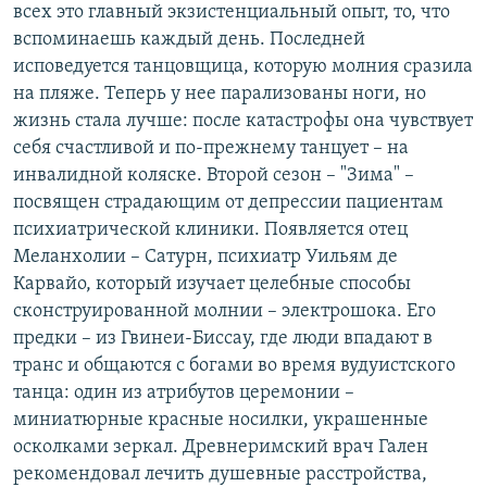
всех это главный экзистенциальный опыт, то, что
вспоминаешь каждый день. Последней
исповедуется танцовщица, которую молния сразила
на пляже. Теперь у нее парализованы ноги, но
жизнь стала лучше: после катастрофы она чувствует
себя счастливой и по-прежнему танцует – на
инвалидной коляске. Второй сезон – "Зима" –
посвящен страдающим от депрессии пациентам
психиатрической клиники. Появляется отец
Меланхолии – Сатурн, психиатр Уильям де
Карвайо, который изучает целебные способы
сконструированной молнии – электрошока. Его
предки – из Гвинеи-Биссау, где люди впадают в
транс и общаются с богами во время вудуистского
танца: один из атрибутов церемонии –
миниатюрные красные носилки, украшенные
осколками зеркал. Древнеримский врач Гален
рекомендовал лечить душевные расстройства,