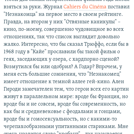
взяться за руки. Журнал
Cahiers du Cinéma
поставил
"Незнакомца" на первое место в своем рейтинге.
Правда, на втором у них "Отвязные каникулы" –
кино, по-моему, совершенно чудовищное во всех
отношениях, так что список выглядит довольно
жалко. Интересно, что бы сказал Трюффо, если бы в
1968 году в "Кайе" прославили бы такой фильм о
геях, заседающих у озера, с хардпорно сценой?
Возмутился бы или одобрил? А Годар? Впрочем, у
меня есть большие сомнения, что "Незнакомец"
имеет отношение к темной аллее гей-кино. Ален
Гироди замечателен тем, что герои всех его картин
живут в параллельном мире: вроде бы Франция, но
вроде бы и не совсем, вроде бы современность, но
как бы и средневековье с феодалами и гонцами,
вроде бы и гомосексуальность, но с какими-то
черепахообразными упитанными стариками. Мне