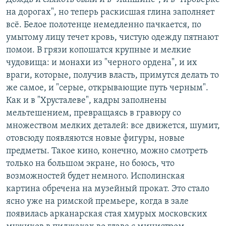
на дорогах", но теперь раскисшая глина заполняет
всё. Белое полотенце немедленно пачкается, по
умытому лицу течет кровь, чистую одежду пятнают
помои. В грязи копошатся крупные и мелкие
чудовища: и монахи из "черного ордена", и их
враги, которые, получив власть, примутся делать то
же самое, и "серые, открывающие путь черным".
Как и в "Хрусталеве", кадры заполнены
мельтешением, превращаясь в гравюру со
множеством мелких деталей: все движется, шумит,
отовсюду появляются новые фигуры, новые
предметы. Такое кино, конечно, можно смотреть
только на большом экране, но боюсь, что
возможностей будет немного. Исполинская
картина обречена на музейный прокат. Это стало
ясно уже на римской премьере, когда в зале
появилась арканарская стая хмурых московских