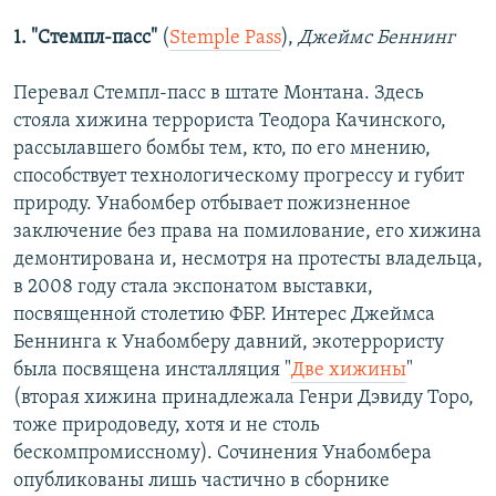
1.
"Cтемпл-пасс"
(
Stemple Pass
),
Джеймс Беннинг
Перевал Стемпл-пасс в штате Монтана. Здесь
стояла хижина террориста Теодора Качинского,
рассылавшего бомбы тем, кто, по его мнению,
способствует технологическому прогрессу и губит
природу. Унабомбер отбывает пожизненное
заключение без права на помилование, его хижина
демонтирована и, несмотря на протесты владельца,
в 2008 году стала экспонатом выставки,
посвященной столетию ФБР. Интерес Джеймса
Беннинга к Унабомберу давний, экотеррористу
была посвящена инсталляция "
Две хижины
"
(вторая хижина принадлежала Генри Дэвиду Торо,
тоже природоведу, хотя и не столь
бескомпромиссному). Сочинения Унабомбера
опубликованы лишь частично в сборнике