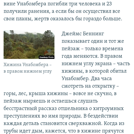
вине Унабомбера погибли три человека и 23
получили ранения, а если бы он осуществил все
свои планы, жертв оказалось бы гораздо больше.
​Джеймс Беннинг
показывает один и тот же
пейзаж – только времена
года меняются. В правом
нижнем углу экрана – часть
Хижина Унабомбера –
хижины, в которой обитал
в правом нижнем углу
Унабомбер. Два часа
смотреть на открытку –
горы, лес, крыша хижины – вовсе не скучно, в
пейзаж ныряешь и остаешься слушать
бесстрастный рассказ отшельника о хитроумных
преступлениях во имя природы. В бездействии
каждая деталь становится сверхважной. Когда из
трубы идет дым, кажется, что в хижине прячутся