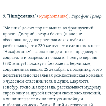
9. “Нимфоманка"
(
Nymphomaniac
),
Ларс фон Tриер
"Молния" до сих пор не вышла во французский
прокат. Дистрибьюторы боятся (и вполне
обоснованно, даже роттердамская публика
разбежалась), что 230 минут – это слишком много.
"Нимфоманку" – а она еще длиннее – продюсеры
сократили и разрезали пополам. Полную версию
(330 минут) покажут в феврале на Берлинале,
сокращенная вышла 25 декабря, к празднику, и это
действительно идеальная рождественская комедия
о чудесном спасении тела и души. Шарлотта
Генсбур, точно Шахерезада, рассказывает мудрому
еврею одну за другой истории своих злоключений,
а он нанизывает их на нотную линейку и
рыболовную леску. Ближайший литературный