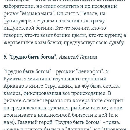
лаборатории, но стоит отметить и их последний
фильм "Манакамана". Он снят в Непале, на
фуникулере, везущем паломников к храму
индуистской богини. Кто-то молчит, кто-то
говорит, кто-то везет богине цветы, кто-то курицу, а
жертвенные козы блеют, предчувствуя свою судьбу.
5.
"Трудно быть богом"
,
Алексей Герман
"Трудно быть богом" – русский "Левиафан". У
Руматы, землянина, изучавшего страшный
Арканар в книге Стругацких, на лбу была скрыта
камера, фиксировавшая все происходящее. В
фильме Алексея Германа эта камера тоже смотрит
на средневековых туземцев рыбьим глазом, и они
проплывают в невыносимой близости к ней (и к
нам). Главный герой "Трудно быть богом" – грязь.
Дождь и слякоть были и в "Лапшине", и в "Проверке