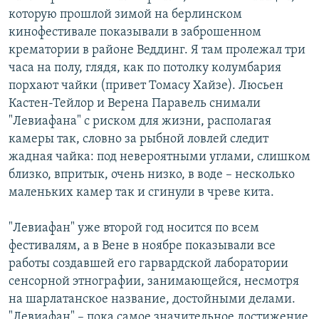
которую прошлой зимой на берлинском
кинофестивале показывали в заброшенном
крематории в районе Веддинг. Я там пролежал три
часа на полу, глядя, как по потолку колумбария
порхают чайки (привет Томасу Хайзе). Люсьен
Кастен-Тейлор и Верена Паравель снимали
"Левиафана" с риском для жизни, располагая
камеры так, словно за рыбной ловлей следит
жадная чайка: под невероятными углами, слишком
близко, впритык, очень низко, в воде – несколько
маленьких камер так и сгинули в чреве кита.
"Левиафан" уже второй год носится по всем
фестивалям, а в Вене в ноябре показывали все
работы создавшей его гарвардской лаборатории
сенсорной этнографии, занимающейся, несмотря
на шарлатанское название, достойными делами.
"Левиафан" – пока самое значительное достижение