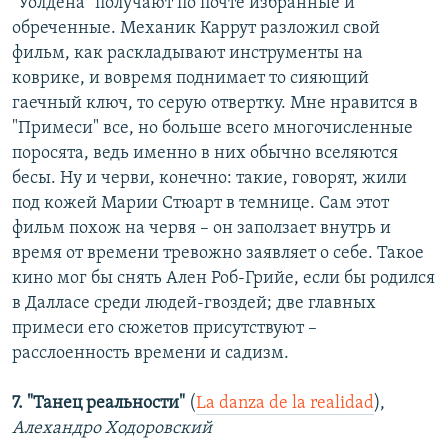
"Уолдена" получают по почте избранные и
обреченные. Механик Каррут разложил свой
фильм, как раскладывают инструменты на
коврике, и вовремя поднимает то сияющий
гаечный ключ, то серую отвертку. Мне нравится в
"Примеси" все, но больше всего многочисленные
поросята, ведь именно в них обычно вселяются
бесы. Ну и черви, конечно: такие, говорят, жили
под кожей Марии Стюарт в темнице. Сам этот
фильм похож на червя – он заползает внутрь и
время от времени тревожно заявляет о себе. Такое
кино мог бы снять Ален Роб-Грийе, если бы родился
в Далласе среди людей-гвоздей; две главных
примеси его сюжетов присутствуют –
расслоенность времени и садизм.
7. "Танец реальности"
(
La danza de la realidad
),
Алехандро Ходоровский