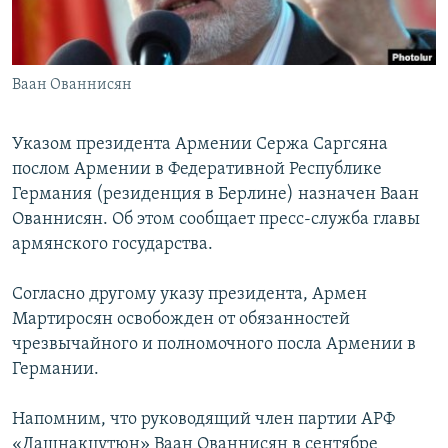
Հայերեն
English
Ваан Ованнисян
Русский
Указом президента Армении Сержа Саргсяна
Все сайты Радио Азатутюн
послом Армении в Федеративной Республике
Германия (резиденция в Берлине) назначен Ваан
Ованнисян. Об этом сообщает пресс-служба главы
армянского государства.
Согласно другому указу президента, Армен
Мартиросян освобожден от обязанностей
чрезвычайного и полномочного посла Армении в
Германии.
Напомним, что руководящий член партии АРФ
«Дашнакцутюн» Ваан Ованнисян в сентябре