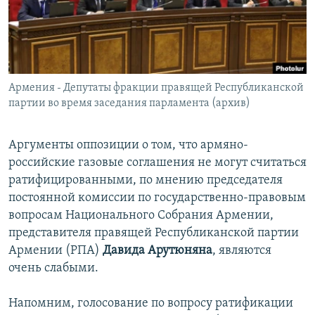
Հայերեն
English
Русский
Армения - Депутаты фракции правящей Республиканской
партии во время заседания парламента (архив)
Все сайты Радио Азатутюн
Аргументы оппозиции о том, что армяно-
российские газовые соглашения не могут считаться
ратифицированными, по мнению председателя
постоянной комиссии по государственно-правовым
вопросам Национального Собрания Армении,
представителя правящей Республиканской партии
Армении (РПА)
Давида Арутюняна
, являются
очень слабыми.
Напомним, голосование по вопросу ратификации