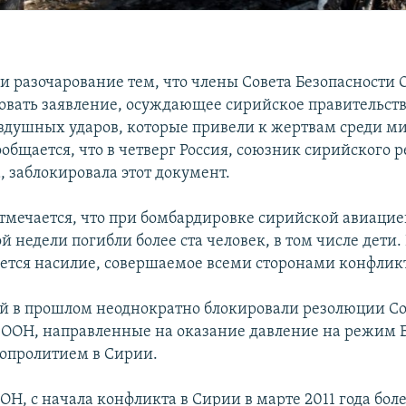
 разочарование тем, что члены Совета Безопасности 
совать заявление, осуждающее сирийское правительств
здушных ударов, которые привели к жертвам среди м
ообщается, что в четверг Россия, союзник сирийского
, заблокировала этот документ.
отмечается, что при бомбардировке сирийской авиаци
 недели погибли более ста человек, в том числе дети.
ется насилие, совершаемое всеми сторонами конфликт
ай в прошлом неоднократно блокировали резолюции Со
 ООН, направленные на оказание давление на режим 
овопролитием в Сирии.
Н, с начала конфликта в Сирии в марте 2011 года боле