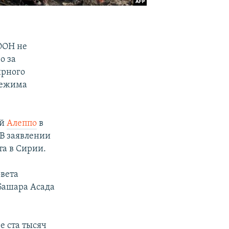
ООН не
о за
ирного
 режима
ей
Алеппо
в
 В заявлении
а в Сирии.
вета
Башара Асада
е ста тысяч