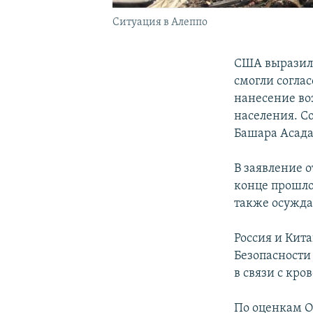
Ситуация в Алеппо
США выразили
смогли согла
нанесение во
населения. С
Башара Асада
В заявление 
конце прошлой
также осужда
Россия и Кит
Безопасности
в связи с кр
По оценкам ОО