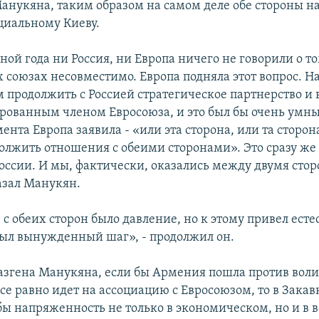
нукяна, таким образом на самом деле обе стороны н
иальному Киеву.
ной года ни Россия, ни Европа ничего не говорили о то
х союзах несовместимо. Европа подняла этот вопрос. Н
 продолжить с Россией стратегическое партнерство и 
ированным членом Евросоюза, и это был бы очень умны
ента Европа заявила - «или эта сторона, или та сторон
лжить отношения с обеими сторонами». Это сразу же
России. И мы, фактически, оказались между двумя сто
казал Манукян.
 с обеих сторон было давление, но к этому привел ест
 был вынужденный шаг», - продолжил он.
згена Манукяна, если бы Армения пошла против воли
все равно идет на ассоциацию с Евросоюзом, то в Закав
бы напряженность не только в экономическом, но и в 