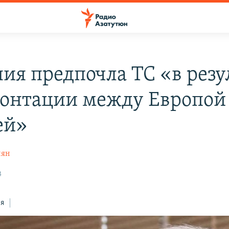
ия предпочла ТС «в резу
онтации между Европой
ей»
нян
3
ся