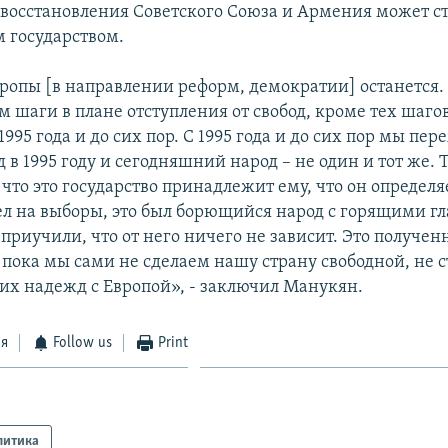
 восстановления Советского Союза и Армения может ст
 государством.
ропы [в направлении реформ, демократии] останется.
м шаги в плане отступления от свобод, кроме тех шаго
1995 года и до сих пор. С 1995 года и до сих пор мы пе
д в 1995 году и сегодняшний народ – не один и тот же. 
что это государство принадлежит ему, что он определя
ел на выборы, это был борющийся народ с горящими гл
приучили, что от него ничего не зависит. Это получен
 пока мы сами не сделаем нашу страну свободной, не с
оих надежд с Европой», - заключил Манукян.
ся
Follow us
Print
литика