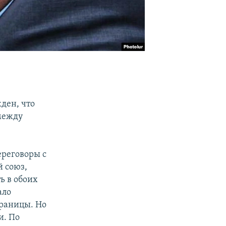
и
ден, что
между
ереговоры с
 союз,
ь в обоих
ало
границы. Но
и. По