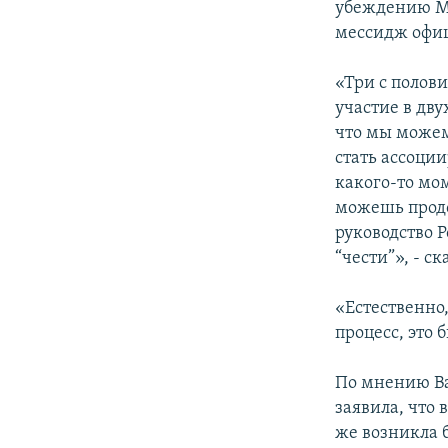
убеждению Ма
мессидж офиц
«Три с полови
участие в дву
что мы можем
стать ассоци
какого-то мом
можешь продо
руководство 
“чести”», - с
«Естественно,
процесс, это
По мнению Ва
заявила, что 
же возникла 