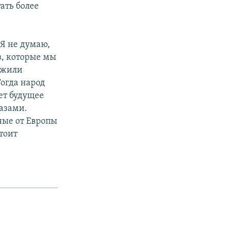
ать более
 Я не думаю,
в, которые мы
режили
Тогда народ
ет будущее
азами.
ные от Европы
тоит