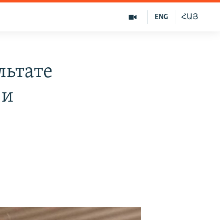
ENG
ՀԱՅ
льтате
 и