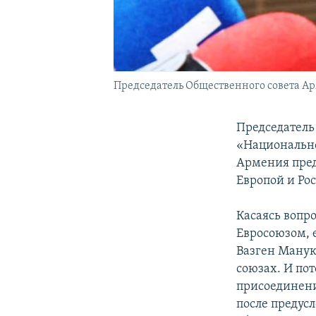
Председатель Общественного совета А
Председатель
«Национальн
Армения пред
Европой и Ро
Касаясь вопро
Евросоюзом, 
Вазген Манук
союзах. И по
присоединени
после предус