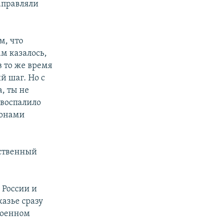
аправляли
м, что
ам казалось,
в то же время
й шаг. Но с
а, ты не
 воспалило
ронами
ественный
 России и
казье сразу
военном