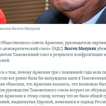
рмении Вазген Манукян
 Общественного совета Армении, руководитель парти
о-демократический союз» (НДС)
Вазген Манукян
убеж
почла Таможенный союз в результате конфронтации 
ссией.
са о том, почему Армения три с половиной года вела п
если все равно была бы вынуждена идти в Таможенный
ян объяснил, что Армении казалось, что возможно быт
том руководство Таможенного союза всерьез не обсужд
е Армении к этому союзу, потому что не было общей 
ловий, выдвинутых Европой, изменился и подход Росси