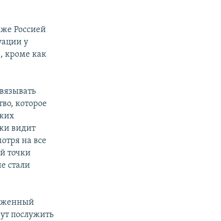
аже Россией
уации у
, кроме как
связывать
тво, которое
аких
ежи видит
отря на все
ой точки
не стали
моженный
ут послужить