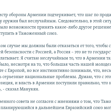
тр обороны Армении подчеркивает, что шаг по прод
 оружия был неслучайным. Следовательно, в этой сит
ыло возможности принять какое-либо другое решение
вступить в Таможенный союз.
аком случае мы должны были отказаться от того, чтобы 
 безопасности с Россией, а Россия – это не то государс
глатывает. Я считаю неслучайным то, что в Армении т
было, несмотря на то, что большая часть нашей молод
е с Европой, но все инстинктивно понимали, что, несм
ть серьезные национальные проблемы. Думаю, что с эт
зиция, и власть в Армении поступили правильно, что 
, - сказал Манукян.
венного совета не согласен с мнениями о том, что Та
е планируюшийся в дальнейшем Евразийский союз мог