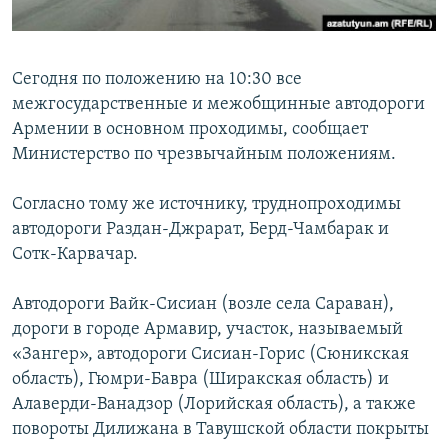
Հայերեն
English
Сегодня по положению на 10:30 все
межгосударственные и межобщинные автодороги
Русский
Армении в основном проходимы, сообщает
Министерство по чрезвычайным положениям.
Все сайты Радио Азатутюн
Согласно тому же источнику, труднопроходимы
автодороги Раздан-Джрарат, Берд-Чамбарак и
Сотк-Карвачар.
Автодороги Вайк-Сисиан (возле села Сараван),
дороги в городе Армавир, участок, называемый
«Зангер», автодороги Сисиан-Горис (Сюникская
область), Гюмри-Бавра (Ширакская область) и
Алаверди-Ванадзор (Лорийская область), а также
повороты Дилижана в Тавушской области покрыты