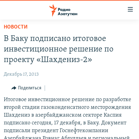
Ссылки
доступа
Перейти
НОВОСТИ
к
ГЛАВНАЯ
В Баку подписано итоговое
основному
НОВОСТИ
содержанию
инвестиционное решение по
ПОЛИТИКА
Перейти
проекту «Шахдениз-2»
к
ОБЩЕСТВО
основной
Декабрь 17, 2013
ЭКОНОМИКА
навигации
Перейти
Поделиться
РЕГИОН
к
Итоговое инвестиционное решение по разработке
НАГОРНЫЙ КАРАБАХ
поиску
второй стадии газоконденсатного месторождения
КУЛЬТУРА
Шахдениз в азербайджанском секторе Каспия
СПОРТ
подписано сегодня, 17 декабря, в Баку. Документ
подписали президент Госнефтекомпании
АРХИВ
Азербайджана Ровнаг Абдуллаев и региональный