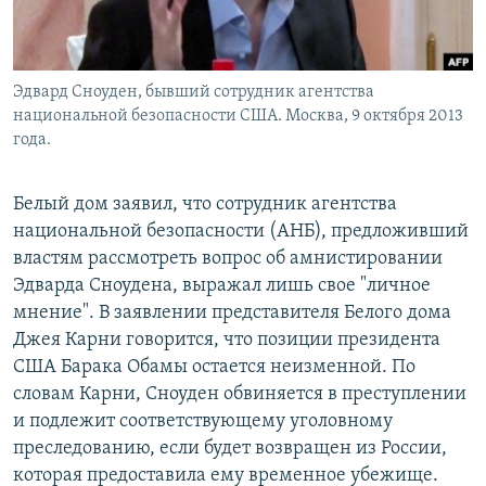
Հայերեն
English
Эдвард Сноуден, бывший сотрудник агентства
Русский
национальной безопасности США. Москва, 9 октября 2013
года.
Все сайты Радио Азатутюн
Белый дом заявил, что сотрудник агентства
национальной безопасности (АНБ), предложивший
властям рассмотреть вопрос об амнистировании
Эдварда Сноудена, выражал лишь свое "личное
мнение". В заявлении представителя Белого дома
Джея Карни говорится, что позиции президента
США Барака Обамы остается неизменной. По
словам Карни, Сноуден обвиняется в преступлении
и подлежит соответствующему уголовному
преследованию, если будет возвращен из России,
которая предоставила ему временное убежище.