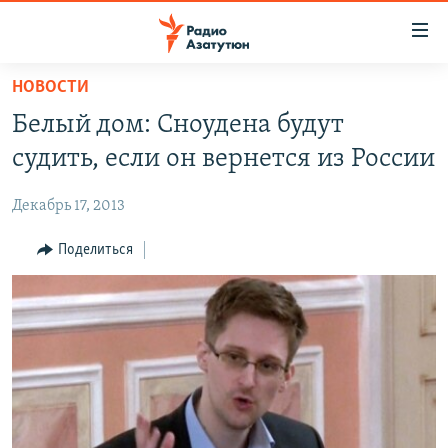
Ссылки
доступа
Перейти
НОВОСТИ
к
ГЛАВНАЯ
Белый дом: Сноудена будут
основному
НОВОСТИ
содержанию
судить, если он вернется из России
ПОЛИТИКА
Перейти
к
Декабрь 17, 2013
ОБЩЕСТВО
основной
ЭКОНОМИКА
Поделиться
навигации
Перейти
РЕГИОН
к
НАГОРНЫЙ КАРАБАХ
поиску
КУЛЬТУРА
СПОРТ
АРХИВ