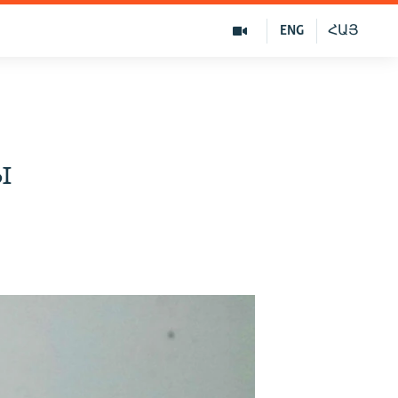
ENG
ՀԱՅ
ы