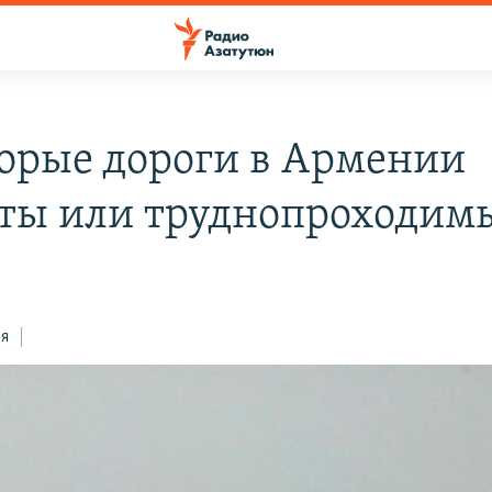
орые дороги в Армении
ты или труднопроходим
3
ся