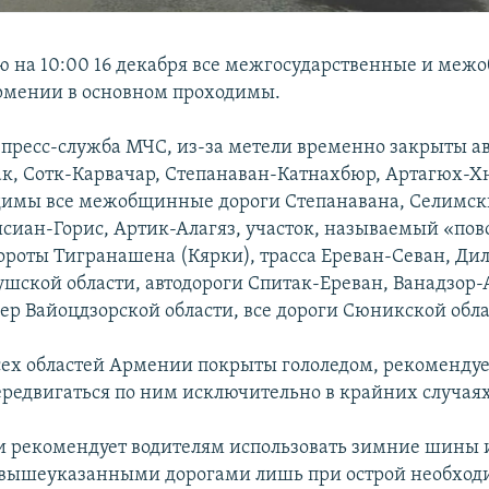
 на 10:00 16 декабря все межгосударственные и ме
рмении в основном проходимы.
 пресс-служба МЧС, из-за метели временно закрыты а
к, Сотк-Карвачар, Степанаван-Катнахбюр, Артагюх-Х
имы все межобщинные дороги Степанавана, Селимск
исиан-Горис, Артик-Алагяз, участок, называемый «по
ороты Тигранашена (Кярки), трасса Ереван-Севан, Д
ушской области, автодороги Спитак-Ереван, Ванадзор-
ер Вайоцдзорской области, все дороги Сюникской обла
сех областей Армении покрыты гололедом, рекомендуе
ередвигаться по ним исключительно в крайних случаях
 рекомендует водителям использовать зимние шины 
 вышеуказанными дорогами лишь при острой необход