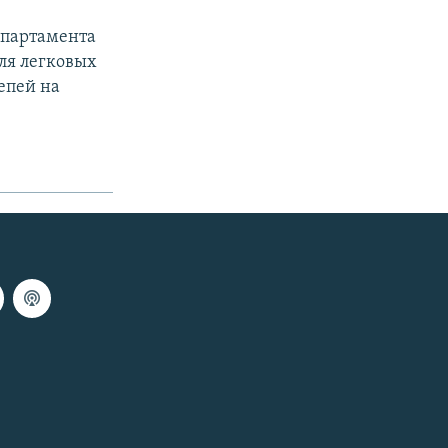
епартамента
ля легковых
епей на