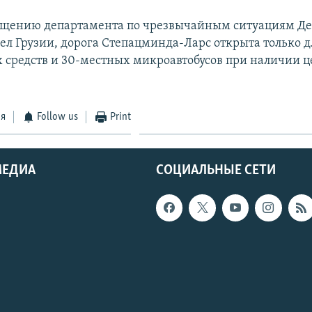
бщению департамента по чрезвычайным ситуациям Д
ел Грузии, дорога Степацминда-Ларс открыта только д
 средств и 30-местных микроавтобусов при наличии ц
ся
Follow us
Print
МЕДИА
СОЦИАЛЬНЫЕ СЕТИ