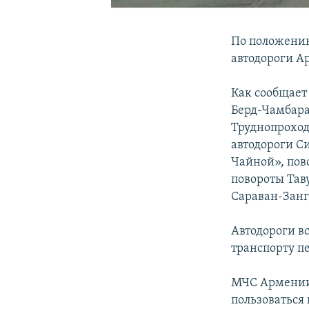
По положению
автодороги А
Как сообщает
Берд-Чамбара
Труднопроход
автодороги С
Чайной», пов
повороты Тав
Сараван-Занг
Автодороги в
транспорту п
МЧС Армении
пользоваться