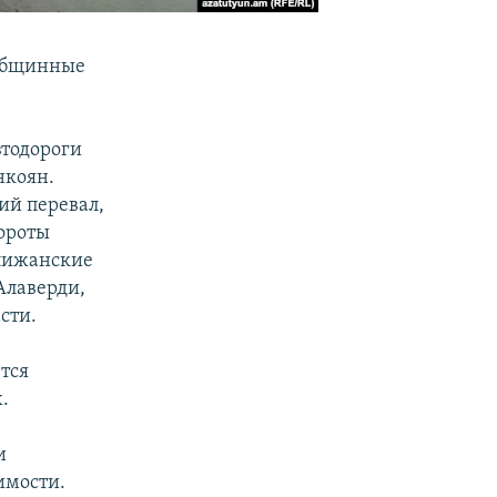
жобщинные
втодороги
нкоян.
ий перевал,
вороты
илижанские
Алаверди,
сти.
тся
.
и
имости.