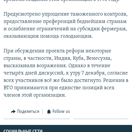
Հայերեն
Предусмотрено упрощение таможенного контроля,
English
предоставление преференций беднейшим странам
и ослабление ограничений на субсидии фермерам,
Русский
оказывающим помощь голодающим.
Все сайты Радио Азатутюн
При обсуждении проекта реформ некоторые
страны, в частности, Индия, Куба, Венесуэла,
высказывали возражения. Однако в течение
четырёх дней дискуссий, к утру 7 декабря, согласие
всех участников всё же было достигнуто. Решения в
ВТО принимаются при единстве позиций всех
членов этой организации.
Поделиться
Follow us
СОЦИАЛЬНЫЕ СЕТИ