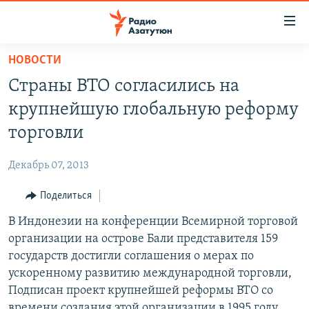
Ссылки
доступа
Перейти
НОВОСТИ
к
ГЛАВНАЯ
Страны ВТО согласились на
основному
НОВОСТИ
содержанию
крупнейшую глобальную реформу
ПОЛИТИКА
Перейти
торговли
к
ОБЩЕСТВО
основной
Декабрь 07, 2013
ЭКОНОМИКА
навигации
Перейти
Поделиться
РЕГИОН
к
В Индонезии на конференции Всемирной торговой
НАГОРНЫЙ КАРАБАХ
поиску
организации на острове Бали представителя 159
КУЛЬТУРА
государств достигли соглашения о мерах по
СПОРТ
ускоренному развитию международной торговли,
Подписан проект крупнейшей реформы ВТО со
АРХИВ
времени создания этой организации в 1995 году.