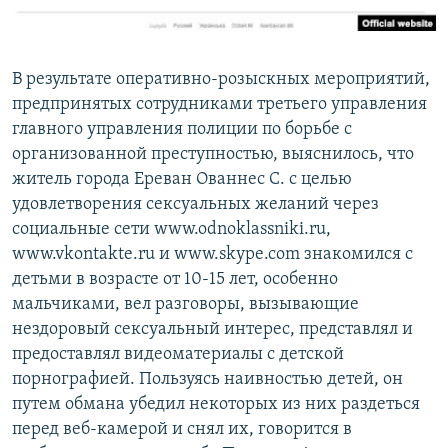
Հայերեն
English
В результате оперативно-розыскных мероприятий,
предпринятых сотрудниками третьего управления
Русский
главного управления полиции по борьбе с
организованной преступностью, выяснилось, что
Все сайты Радио Азатутюн
житель города Ереван Ованнес С. с целью
удовлетворения сексуальных желаний через
социальные сети www.odnoklassniki.ru,
www.vkontakte.ru и www.skype.com знакомился с
детьми в возрасте от 10-15 лет, особенно
мальчиками, вел разговоры, вызывающие
нездоровый сексуальный интерес, представлял и
предоставлял видеоматериалы с детской
порнографией. Пользуясь наивностью детей, он
путем обмана убедил некоторых из них раздеться
перед веб-камерой и снял их, говорится в