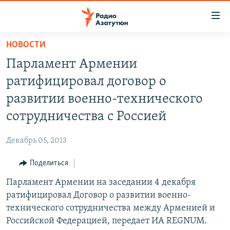
Ссылки
доступа
Перейти
НОВОСТИ
к
ГЛАВНАЯ
Парламент Армении
основному
НОВОСТИ
содержанию
ратифицировал договор о
ПОЛИТИКА
Перейти
развитии военно-технического
к
ОБЩЕСТВО
сотрудничества с Россией
основной
ЭКОНОМИКА
навигации
Декабрь 05, 2013
Перейти
РЕГИОН
к
Поделиться
НАГОРНЫЙ КАРАБАХ
поиску
Парламент Армении на заседании 4 декабря
КУЛЬТУРА
ратифицировал Договор о развитии военно-
СПОРТ
технического сотрудничества между Арменией и
Российской Федерацией, передает ИА REGNUM.
АРХИВ