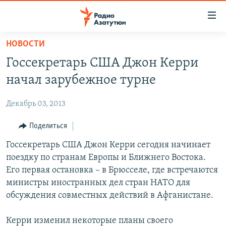
Ссылки
доступа
Перейти
НОВОСТИ
к
ГЛАВНАЯ
Госсекретарь США Джон Керри
основному
НОВОСТИ
содержанию
начал зарубежное турне
ПОЛИТИКА
Перейти
к
Декабрь 03, 2013
ОБЩЕСТВО
основной
ЭКОНОМИКА
Поделиться
навигации
Перейти
РЕГИОН
Госсекретарь США Джон Керри сегодня начинает
к
поездку по странам Европы и Ближнего Востока.
НАГОРНЫЙ КАРАБАХ
поиску
Его первая остановка – в Брюсселе, где встречаются
КУЛЬТУРА
министры иностранных дел стран НАТО для
обсуждения совместных действий в Афганистане.
СПОРТ
АРХИВ
Керри изменил некоторые планы своего