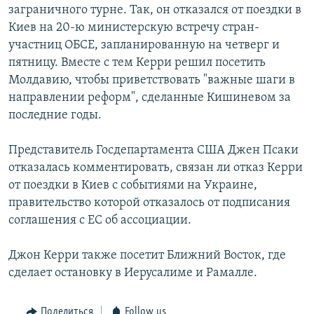
заграничного турне. Так, он отказался от поездки в
Հայերեն
Киев на 20-ю министерскую встречу стран-
участниц ОБСЕ, запланированную на четверг и
English
пятницу. Вместе с тем Керри решил посетить
Русский
Молдавию, чтобы приветствовать "важные шаги в
направлении реформ", сделанные Кишиневом за
последние годы.
Все сайты Радио Азатутюн
Представитель Госдепартамента США Джен Псаки
отказалась комментировать, связан ли отказ Керри
от поездки в Киев с событиями на Украине,
правительство которой отказалось от подписания
соглашения с ЕС об ассоциации.
Джон Керри также посетит Ближний Восток, где
сделает остановку в Иерусалиме и Рамалле.
Поделиться
Follow us