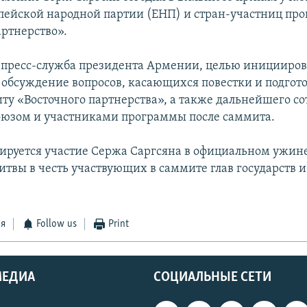
пейской народной партии (ЕНП) и стран-участниц пр
артнерство».
 пресс-служба президента Армении, целью иницииро
о обсуждение вопросов, касающихся повестки и подго
иту «Восточного партнерства», а также дальнейшего с
юзом и участниками программы после саммита.
ируется участие Сержа Саргсяна в официальном ужин
итвы в честь участвующих в саммите глав государств и
.
ся
Follow us
Print
МЕДИА
СОЦИАЛЬНЫЕ СЕТИ