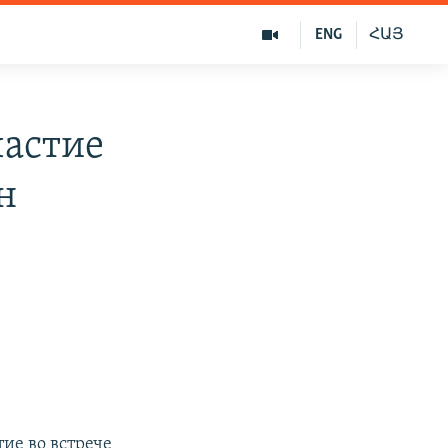
ENG
ՀԱՅ
частие
н
ие во встрече