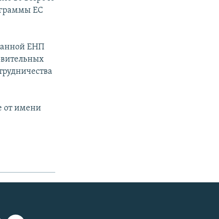
ограммы ЕС
ванной ЕНП
товительных
отрудничества
е от имени