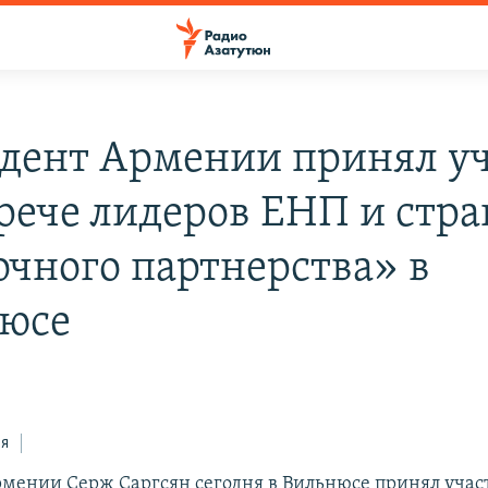
дент Армении принял у
трече лидеров ЕНП и стра
очного партнерства» в
юсе
ся
мении Серж Саргсян сегодня в Вильнюсе принял участ