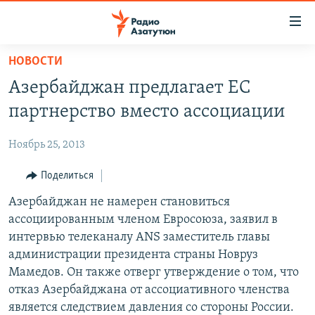
Ссылки
доступа
Перейти
НОВОСТИ
к
ГЛАВНАЯ
Азербайджан предлагает ЕС
основному
НОВОСТИ
содержанию
партнерство вместо ассоциации
ПОЛИТИКА
Перейти
к
Ноябрь 25, 2013
ОБЩЕСТВО
основной
ЭКОНОМИКА
Поделиться
навигации
Перейти
РЕГИОН
Азербайджан не намерен становиться
к
ассоциированным членом Евросоюза, заявил в
НАГОРНЫЙ КАРАБАХ
поиску
интервью телеканалу ANS заместитель главы
КУЛЬТУРА
администрации президента страны Новруз
Мамедов. Он также отверг утверждение о том, что
СПОРТ
отказ Азербайджана от ассоциативного членства
АРХИВ
является следствием давления со стороны России.