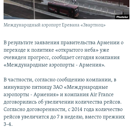
Հայերեն
English
Международный аэропорт Еревана «Звартноц»
Русский
В результате заявления правительства Армении о
Все сайты Радио Азатутюн
переходе к политике «открытого неба» уже
очевиден прогресс, сообщает сегодня компания
«Международные аэропорты - Армения».
В частности, согласно сообщению компании, в
минувшую пятницу ЗАО «Международные
аэропорты - Армения» и компания Air France
договорились об увеличении количества рейсов.
Согласно договоренности, с 2014 года количество
рейсов увеличится до 7 в неделю, вместо прежних
3-4.