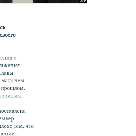
сь
своего
шения о
стижения
главы
 мало чем
в прошлом.
вориться.
доставлена
емьер-
лохо тем, что
анении