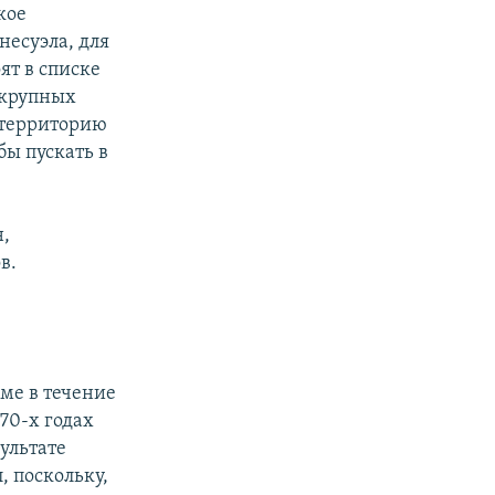
кое
несуэла, для
ят в списке
4 крупных
а территорию
бы пускать в
н,
в.
ме в течение
70-х годах
ультате
, поскольку,