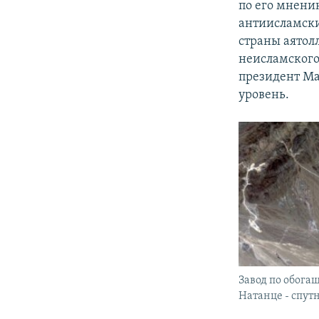
по его мнени
антиисламски
страны аятол
неисламского
президент Ма
уровень.
Завод по обога
Натанце - спут