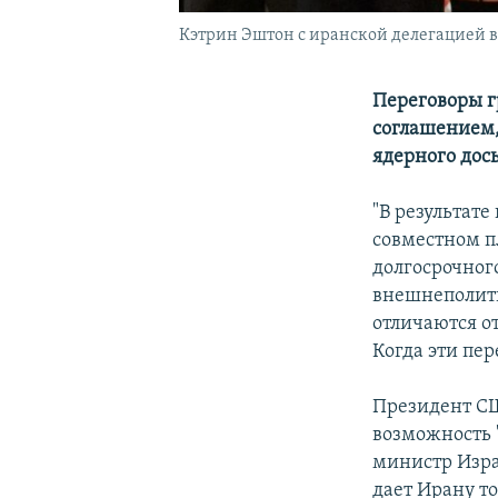
Кэтрин Эштон с иранской делегацией в 
Переговоры г
соглашением,
ядерного дось
"В результат
совместном п
долгосрочног
внешнеполити
отличаются о
Когда эти пе
Президент СШ
возможность 
министр Изра
дает Ирану т