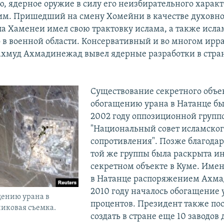
ю, ядерное оружие в силу его неизбирательного характ
м. Пришедший на смену Хомейни в качестве духовно
ла Хаменеи имел свою трактовку ислама, а также исла
 в военной области. Консервативный и во многом ир
хмуд Ахмадинежад вывел ядерные разработки в стра
Существование секретного объе
обогащению урана в Натанце бы
2002 году оппозиционной групп
"Национальный совет исламског
сопротивления". Позже благода
той же группы была раскрыта и
секретном объекте в Куме. Имен
в Натанце распоряжением Ахма
2010 году началось обогащение 
щению урана в
процентов. Президент также по
никовая съемка.
создать в стране еще 10 заводов 