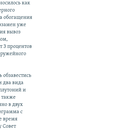
носилось как
ерного
ка обогащения
взамен уже
ия вывоз
ном,
т 3 процентов
 оружейного
ь обзавестись
 два вида
плутоний и
 также
но в двух
ограмма с
е время
у Совет