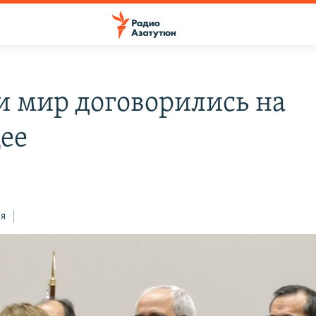
и мир договорились на
ее
ся