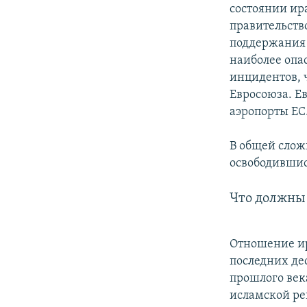
состоянии ира
правительство
поддержания 
наиболее опас
инцидентов, ч
Евросоюза. Е
аэропорты ЕС
В общей слож
освободившис
Что должны
Отношение ир
последних де
прошлого века
исламской ре