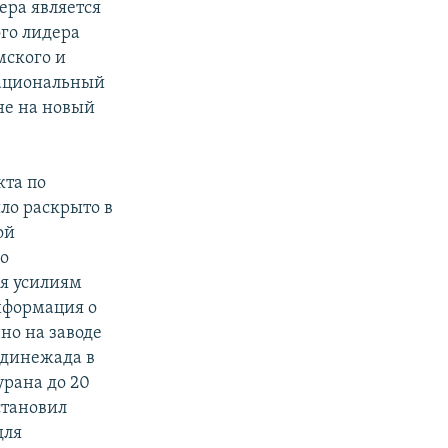
ера является
го лидера
мского и
рациональный
не на новый
кта по
ло раскрыто в
ой
о
ря усилиям
нформация о
но на заводе
динежада в
урана до 20
становил
для