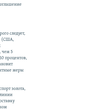
соглашение
ого следует,
1 (США,
к
 чем 5
20 процентов,
тановит
ентные меры
порт золота,
алинии
оставку
сном