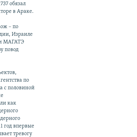
737 обязал
торе в Араке.
ож – по
ндии, Израиле
ми МАГАТЭ
у повод
ектов,
гентства по
а с половиной
ие
ли как
дерного
ядерного
1 год впервые
ывает тревогу