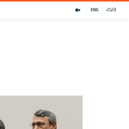
ENG
ՀԱՅ