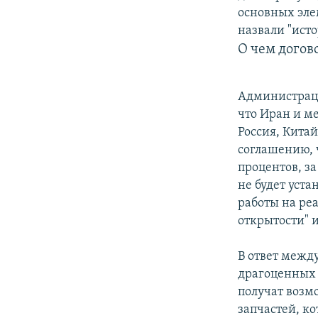
основных эле
назвали "ист
О чем догов
Администраци
что Иран и м
Россия, Кита
соглашению, 
процентов, за
не будет уста
работы на ре
открытости" 
В ответ межд
драгоценных 
получат возм
запчастей, к