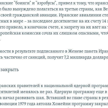
нские "боинги" и "аэробусы", привел к тому, что иранс
 было вынуждено полагаться на третьи страны, как Ве
своей гражданской авиации. Иранские авиалинии сто
ных в мире – за последнее десятилетие на их счету 1
то привело, в конечном счете, к запрету на их влет н
вропейская комиссия сочла их слишком опасными, что
.
ности в результате подписанного в Женеве пакета Ира
ь частично от санкций, получит 7,2 миллиарда долларо
 закрыть
анских правителей к национальной ядерной програм
сятилетий менялось не раз. Ядерную программу еще в 
 начал развивать шах. Вставший во главе страны в рез
волюции 1979 года аятолла Хомейни программу закрыл