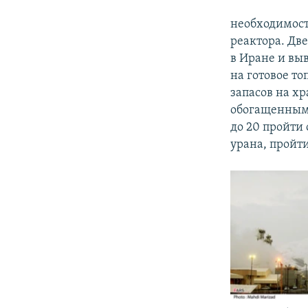
необходимост
реактора. Дв
в Иране и вы
на готовое т
запасов на х
обогащенным д
до 20 пройти 
урана, пройти