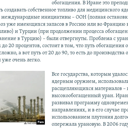
обогащения. В Иране это препод
ь создавать собственное топливо для медицинского яд
е международные инициативы – ООН (полная останов
воз уже имеющихся запасов в Россию или во Францию 
опливо) и Турции (при продолжении процесса обогащен
ранение в Турцию) – были отвергнуты. Проблема с ура
о 20 процентов, состоит в том, что путь обогащения о
сложно, а вот путь от 20 до 90, то есть до производства
 уже очень легко.
Все государства, которым удалос
ядерным оружием, использовали
расщепляющихся материалов – 
высокообогащенный уран. Иран
развивал программу одновремен
направлениях, и в его случае пр
использованием плутония долго
опережала урановую. В 2006 год