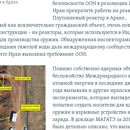
 в Араке
безопасности ООН в резолюции 1
Иран прекратить работы на реак
Плутониевый реактор в Араке,
ый как исключительно гражданский объект, очень пох
онструкции – на реакторы, которые используются в И
для производства оружия. Обнаруженная инспектора
следами тяжелой воды дала международному сообществ
 что Иран выполнил требование ООН.
Помимо собственно ядерных объ
беспокойство Международного а
атомной энергии в последние дв
года вызывали и другие иранск
эксперименты, которые выгляде
попытки создать носители для я
оружия и взрывные устройства 
заряда. В докладе МАГАТЭ за 201
было детально описано, что выз