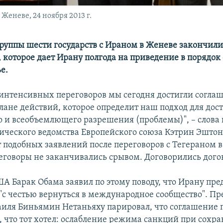
Женеве, 24 ноября 2013 г.
руппы шести государств с Ираном в Женеве закончили
 которое дает Ирану полгода на приведение в порядок 
е.
е интенсивных переговоров мы сегодня достигли согла
лане действий, которое определит наш подход для до
о и всеобъемлющего разрешения (проблемы)", – слова 
ческого ведомства Европейского союза Кэтрин Эштон
т подобных заявлений после переговоров с Тегераном 
реговоры не заканчивались срывом. Договорились дого
А Барак Обама заявил по этому поводу, что Ирану пре
"с честью вернуться в международное сообщество". Пр
иля Биньямин Нетаньяху парировал, что соглашение п
о, что тот хотел: ослабление режима санкций при сохр