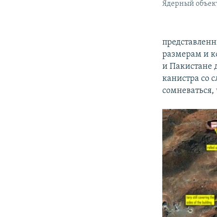
Ядерный объект
представленн
размерам и к
и Пакистане 
канистра со 
сомневаться,