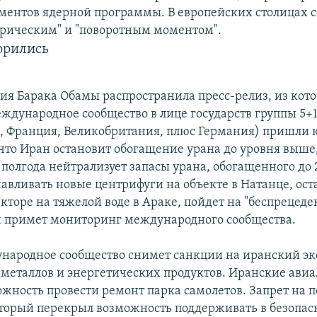
ментов ядерной программы. В европейских столицах 
орическим" и "поворотным моментом".
орились
я Барака Обамы распространила пресс-релиз, из котор
еждународное сообщество в лице государств группы 5+
й, Франция, Великобритания, плюс Германия) пришли 
что Иран остановит обогащение урана до уровня выше,
 полгода нейтрализует запасы урана, обогащенного до 
навливать новые центрифуги на объекте в Натанце, ос
акторе на тяжелой воде в Араке, пойдет на "беспрецед
и примет мониторинг международного сообщества.
ународное сообщество снимет санкции на иранский экс
металлов и энергетических продуктов. Иранские ави
ожность провести ремонт парка самолетов. Запрет на п
оторый перекрыл возможность поддерживать в безопа