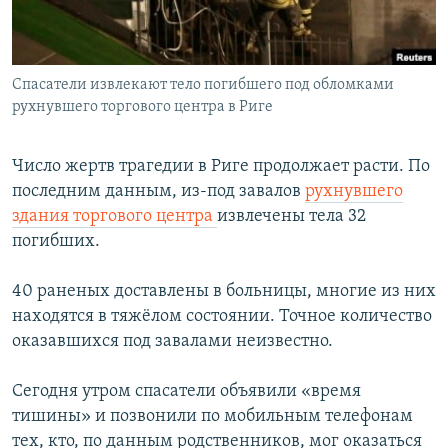
Հայերեն
English
Спасатели извлекают тело погибшего под обломками
Русский
рухнувшего торгового центра в Риге
Все сайты Радио Азатутюн
Число жертв трагедии в Риге продолжает расти. По
последним данным, из-под завалов
рухнувшего
здания торгового центра
извлечены тела 32
погибших.
40 раненых доставлены в больницы, многие из них
находятся в тяжёлом состоянии. Точное количество
оказавшихся под завалами неизвестно.
Сегодня утром спасатели объявили «время
тишины» и позвонили по мобильным телефонам
тех, кто, по данным родственников, мог оказаться