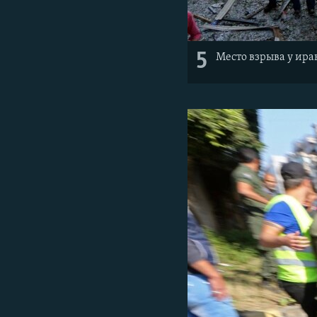
5
Место взрыва у иран