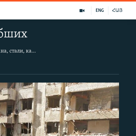
ENG
ՀԱՅ
ибших
Жертвами двух взрывов, прогремевших 19 ноября в Бейруте у посольства Ирана, стали, как минимум, 23 человека, около полутора сотен ранены. Посол Ирана Газанфар Рокт-Абади не пострадал, однако, по его словам, погиб атташе по культуре Ибрагим Ансари. Посольство Ирана расположено в той части Бейрута, которая считается опорным пунктом шиитской радикальной группировки "Хезболла", которая, как и Тегеран, поддерживает сирийского президента Башара Асада. Нападение произвели двое смертников, один из них - на автомобиле. Этот район и ранее подвергался нападениям со стороны сирийских боевиков, которые заявили, что вооружённая операция в этой части города проводилась "как возмездие за поддержку, которую "Хезболла" оказывает Асаду".