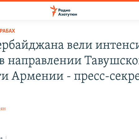
РАБАХ
ербайджана вели интен
 в направлении Тавушск
ти Армении - пресс-секр
кян
ся