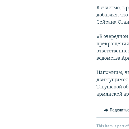
К счастью, в 
добавляя, чт
Сейрана Оган
«В очередной
прекращения 
ответственнос
ведомства Ар
Напомним, чт
движущимся а
Тавушской об
армянской ар
Поделить
This item is part of