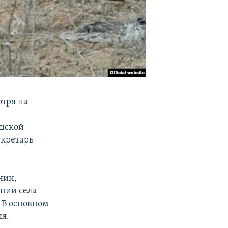
отря на
ушской
екретарь
нии,
нии села
 В основном
ия.