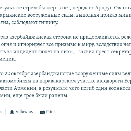
результате стрельбы жертв нет, передает Арцрун Ованн
о армянские вооруженные силы, выполняя приказ мин
яна, соблюдают тишину.
 раз азербайджанская сторона не придерживается ре
огня и игнорирует все призывы к миру, вследствие чег
ть за инцидент ляжет на них», - заявил пресс-секрета
мении.
о 22 октября азербайджанские вооруженные силы вели
втомобилям на паравакарском участке автодороги Б
ласти Армении, в результате чего погиб один военно
мии, еще трое были ранены.
ся
Follow us
Print