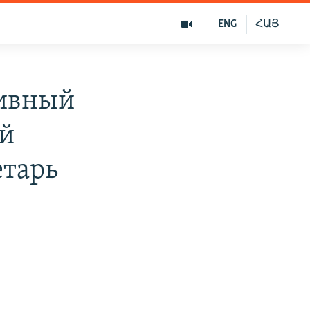
ENG
ՀԱՅ
сивный
ой
етарь