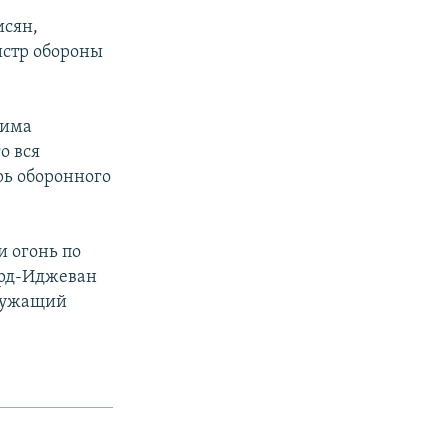
исян,
истр обороны
жима
о вся
рь оборонного
 огонь по
ерд-Иджеван
служащий