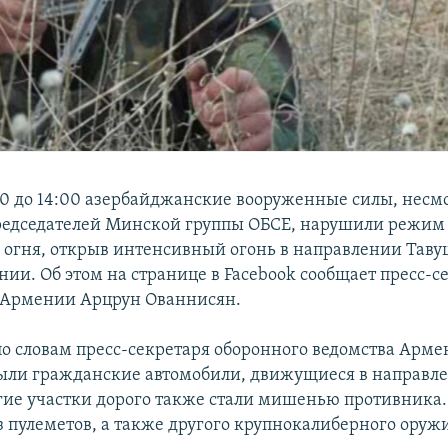
:30 до 14:00 азербайджанские вооруженные силы, несм
редседателей Минской группы ОБСЕ, нарушили режим
огня, открыв интенсивный огонь в направлении Тав
нии. Об этом на странице в Facebook сообщает пресс-с
Армении Арцрун Ованнисян.
 по словам пресс-секретаря оборонного ведомства Арме
ыли гражданские автомобили, движущиеся в направле
гие участки дорого также стали мишенью противника.
з пулеметов, а также другого крупнокалиберного оруж