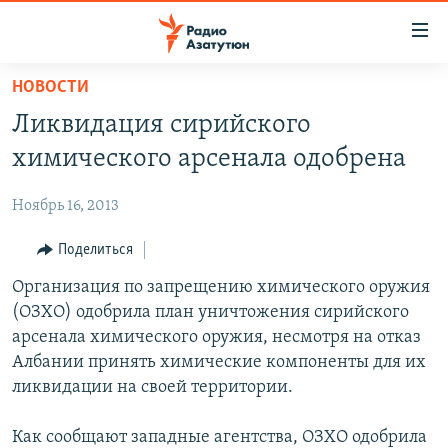
Ссылки
доступа
Перейти
НОВОСТИ
к
ГЛАВНАЯ
Ликвидация сирийского
основному
НОВОСТИ
содержанию
химического арсенала одобрена
ПОЛИТИКА
Перейти
к
Ноябрь 16, 2013
ОБЩЕСТВО
основной
ЭКОНОМИКА
Поделиться
навигации
Перейти
РЕГИОН
Организация по запрещению химического оружия
к
(ОЗХО) одобрила план уничтожения сирийского
НАГОРНЫЙ КАРАБАХ
поиску
арсенала химического оружия, несмотря на отказ
КУЛЬТУРА
Албании принять химические компоненты для их
ликвидации на своей территории.
СПОРТ
АРХИВ
Как сообщают западные агентства, ОЗХО одобрила