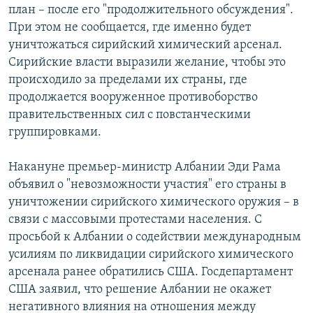
план – после его "продолжительного обсуждения".
Հայերեն
При этом не сообщается, где именно будет
уничтожаться сирийский химический арсенал.
English
Сирийские власти выразили желание, чтобы это
Русский
происходило за пределами их страны, где
продолжается вооруженное противоборство
правительственных сил с повстанческими
Все сайты Радио Азатутюн
группировками.
Накануне премьер-министр Албании Эди Рама
объявил о "невозможности участия" его страны в
уничтожении сирийского химического оружия – в
связи с массовыми протестами населения. С
просьбой к Албании о содействии международным
усилиям по ликвидации сирийского химического
арсенала ранее обратились США. Госдепартамент
США заявил, что решение Албании не окажет
негативного влияния на отношения между