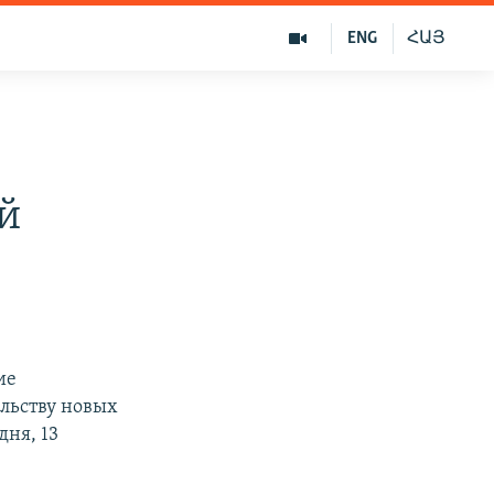
ENG
ՀԱՅ
й
ие
ельству новых
дня, 13