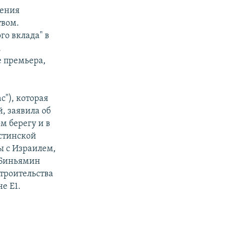
рения
твом.
го вклада" в
,
е премьера,
"), которая
, заявила об
м берегу и в
естинской
ы с Израилем,
 Биньямин
строительства
е E1.