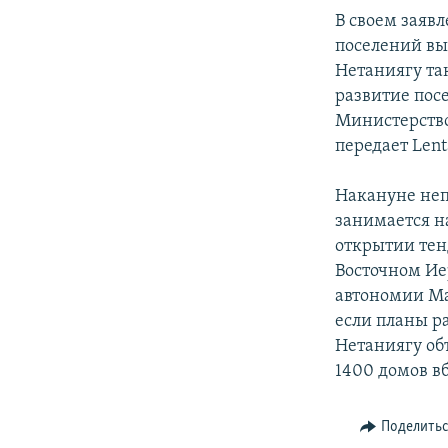
В своем заяв
поселений вы
Нетаниягу так
развитие посе
Министерство
передает Lent
Накануне неп
занимается н
открытии тен
Восточном Ие
автономии Ма
если планы р
Нетаниягу объ
1400 домов в
Поделить