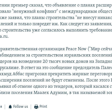
лении премьер сказал, что объявление о планах расши
звало "ненужный конфликт" с международным общес
же заявил, что планы строительства "не внесут никако
лений и только повредят им. Как следует из заявления
 строительства уже согласилось выполнить требовани
a.ru.
равительственная организация Peace Now ("Мир сейчас
аблюдением за строительством израильских поселений
деров на возведение 20 тысяч новых домов на Западно
русалиме. В ответ на это сообщение председатель Пал
хмуд Аббас пригрозил прекратить мирные переговор
асширения поселений не будут отменены. После этого
явил об отмене одного из тендеров, который касался 
близи поселения Маалех Адумим, в так называемой зон
ся
Follow us
Print