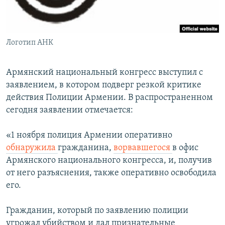
Հայերեն
English
Логотип АНК
Русский
Армянский национальный конгресс выступил с
Все сайты Радио Азатутюн
заявлением, в котором подверг резкой критике
действия Полиции Армении. В распространенном
сегодня заявлении отмечается:
«1 ноября полиция Армении оперативно
обнаружила
гражданина,
ворвавшегося
в офис
Армянского национального конгресса, и, получив
от него разъяснения, также оперативно освободила
его.
Гражданин, который по заявлению полиции
угрожал убийством и дал признательные