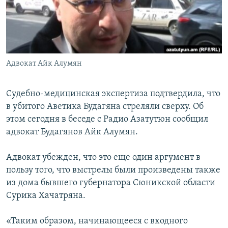
Հայերեն
English
Русский
Адвокат Айк Алумян
Все сайты Радио Азатутюн
Судебно-медицинская экспертиза подтвердила, что
в убитого Аветика Будагяна стреляли сверху. Об
этом сегодня в беседе с Радио Азатутюн сообщил
адвокат Будагянов Айк Алумян.
Адвокат убежден, что это еще один аргумент в
пользу того, что выстрелы были произведены также
из дома бывшего губернатора Сюникской области
Сурика Хачатряна.
«Таким образом, начинающееся с входного