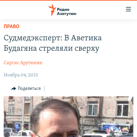
Ссылки
доступа
Перейти
ПРАВО
к
ГЛАВНАЯ
Судмедэксперт: В Аветика
основному
НОВОСТИ
содержанию
Будагяна стреляли сверху
ПОЛИТИКА
Перейти
к
Саргис Арутюнян
ОБЩЕСТВО
основной
Ноябрь 04, 2013
ЭКОНОМИКА
навигации
Перейти
РЕГИОН
Поделиться
к
НАГОРНЫЙ КАРАБАХ
поиску
КУЛЬТУРА
СПОРТ
АРХИВ