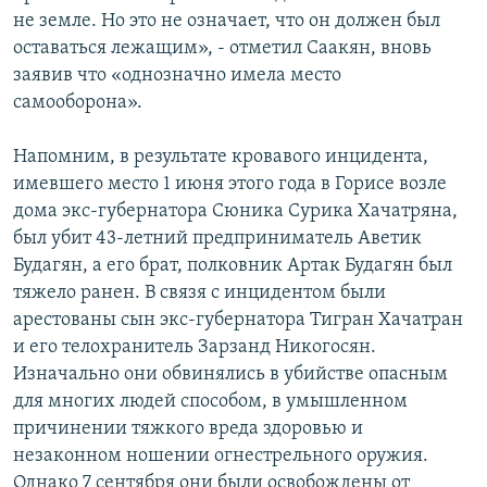
не земле. Но это не означает, что он должен был
оставаться лежащим», - отметил Саакян, вновь
заявив что «однозначно имела место
самооборона».
Напомним, в результате кровавого инцидента,
имевшего место 1 июня этого года в Горисе возле
дома экс-губернатора Сюника Сурика Хачатряна,
был убит 43-летний предприниматель Аветик
Будагян, а его брат, полковник Артак Будагян был
тяжело ранен. В связя с инцидентом были
арестованы сын экс-губернатора Тигран Хачатран
и его телохранитель Зарзанд Никогосян.
Изначально они обвинялись в убийстве опасным
для многих людей способом, в умышленном
причинении тяжкого вреда здоровью и
незаконном ношении огнестрельного оружия.
Однако 7 сентября они были освобождены от