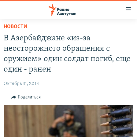
Ссылки
доступа
Перейти
НОВОСТИ
к
ГЛАВНАЯ
В Азербайджане «из-за
основному
НОВОСТИ
содержанию
неосторожного обращения с
ПОЛИТИКА
Перейти
оружием» один солдат погиб, еще
к
ОБЩЕСТВО
один - ранен
основной
ЭКОНОМИКА
навигации
Октябрь 31, 2013
Перейти
РЕГИОН
к
Поделиться
НАГОРНЫЙ КАРАБАХ
поиску
КУЛЬТУРА
СПОРТ
АРХИВ