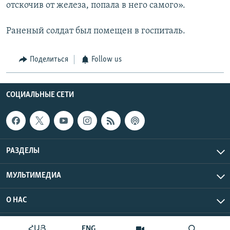
отскочив от железа, попала в него самого».
Раненый солдат был помещен в госпиталь.
Поделиться
Follow us
СОЦИАЛЬНЫЕ СЕТИ
РАЗДЕЛЫ
МУЛЬТИМЕДИА
О НАС
Радио Азатутюн © 2026 RFE/RL, Inc. Все права защищены.
ՀԱՅ
ENG