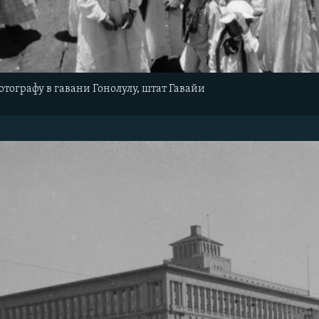
тографу в гавани Гонолулу,
штат Гавайи