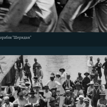
орабля "Шеридан"