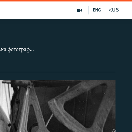
ENG
ՀԱՅ
«Возвращение домой или путешествие вокруг света» - так называется выставка фотографий Вацлава Балцара, сделанных во время возвращения чехословацких легионеров с Дальнего Востока России на родину. Чехословацкие легионы - это добровольческие чешские и словацкие военные формирования, принимавшие участие в Первой мировой войне на стороне Антанты и в Гражданской войне в России на стороне Белого движения. Балцар делал снимки на протяжении всего пути легионеров, пролегавшего в Чехословакию через Дальний Восток, Японию, Филиппины, Гавайи, Сан-Франциско, Нью-Йорк, Францию и Швейцарию. Фотографии предоставлены внуком Вацлава Балцара – Владимиром, организовавшим фотовыставку в чешском городе Опава.