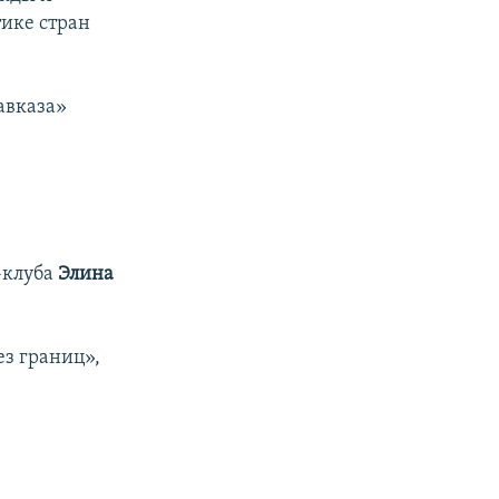
ике стран
авказа»
-клуба
Элина
з границ»,