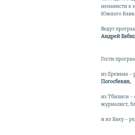
ненависти к 
Южного Кавк
Ведут прогр
Андрей Баби
Гости програ
из Еревана –
Погосбекян,
из Тбилиси –
журналист, б
и из Баку – р