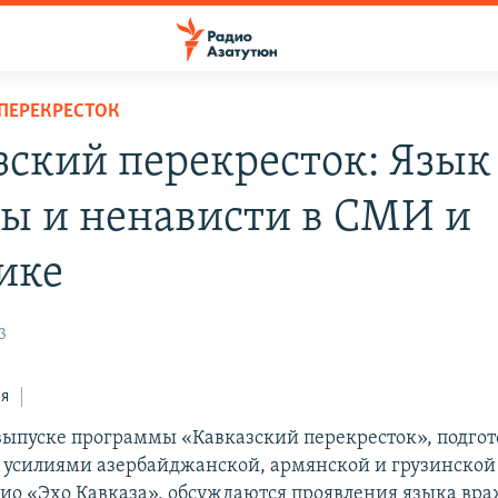
ПЕРЕКРЕСТОК
зский перекресток: Язык
ы и ненависти в СМИ и
ике
3
ся
выпуске программы «Кавказский перекресток», подго
усилиями азербайджанской, армянской и грузинской
дио «Эхо Кавказа», обсуждаются проявления языка вр