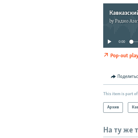
by
Радио Аза
0:00
Pop-out pla
Поделить
This item is part of
Архив
Ка
На ту же 