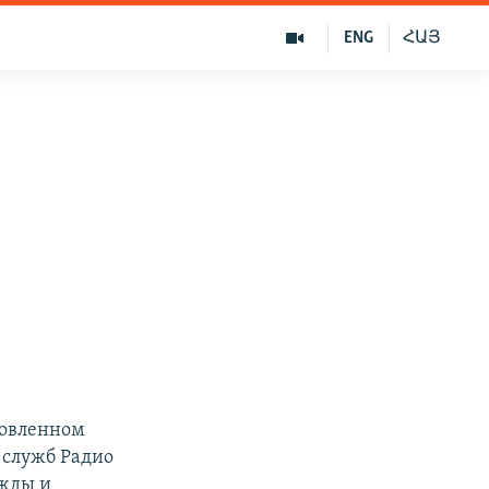
ENG
ՀԱՅ
товленном
 служб Радио
ажды и