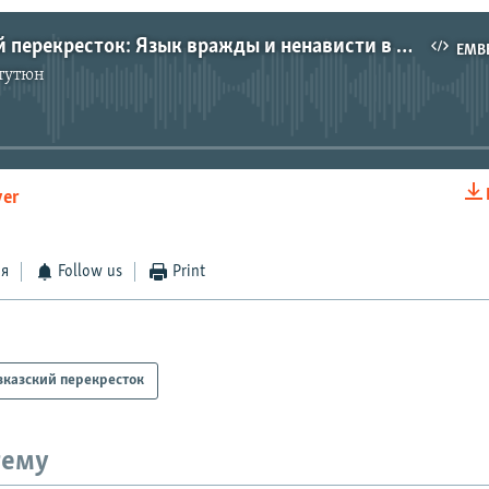
Кавказский перекресток: Язык вражды и ненависти в СМИ и политике
EMB
тутюн
No media source currently available
yer
EMBED
ся
Follow us
Print
вказский перекресток
тему