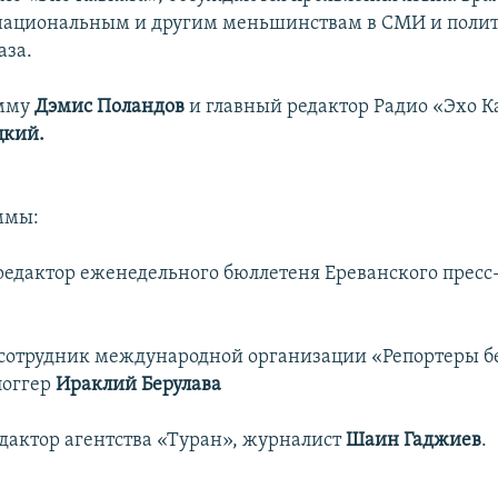
национальным и другим меньшинствам в СМИ и полит
аза.
амму
Дэмис Поландов
и главный редактор Радио «Эхо К
цкий.
ммы:
 редактор еженедельного бюллетеня Ереванского пресс
 сотрудник международной организации «Репортеры бе
логгер
Ираклий Берулава
едактор агентства «Туран», журналист
Шаин Гаджиев
.