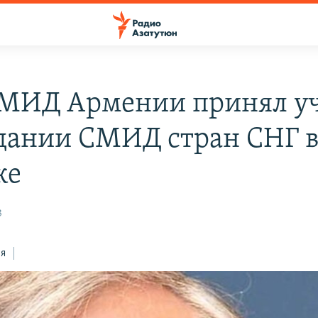
 МИД Армении принял у
едании СМИД стран СНГ 
ке
3
ся