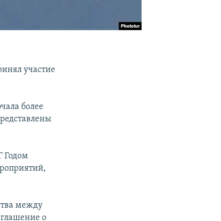
инял участие
чала более
представлены
Г Годом
ероприятий,
ства между
оглашение о