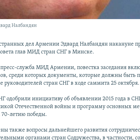
вард Налбандян
транных дел Армении Эдвард Налбандян накануне пр
Совета глав МИД стран СНГ в Минске.
 пресс-служба МИД Армении, повестка заседания вклю
сов, среди которых документы, которые должны быть 
е руководителей стран СНГ в ходе саммита 25 октября.
Г одобрили инициативу об объявлении 2015 года в СН
ликой Отечественной войны и программу основных м
70-летию победы.
ны также вопросы дальнейшего развития сотрудниче
ельными органами стран Содружества, в частности, с