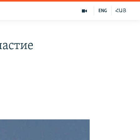
ENG
ՀԱՅ
частие
в