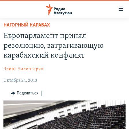
Ссылки
доступа
Перейти
НАГОРНЫЙ КАРАБАХ
к
ГЛАВНАЯ
Европарламент принял
основному
НОВОСТИ
содержанию
резолюцию, затрагивающую
ПОЛИТИКА
Перейти
карабахский конфликт
к
ОБЩЕСТВО
основной
Элина Чилингарян
ЭКОНОМИКА
навигации
Перейти
Октябрь 24, 2013
РЕГИОН
к
НАГОРНЫЙ КАРАБАХ
Поделиться
поиску
КУЛЬТУРА
СПОРТ
АРХИВ