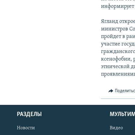
информирует
Ягланд откро
министров Со
пройдет в ра
участие госу
гражданского
ксенофобии, р
этнической д
проявлениями
Поделить
РАЗДЕЛЫ
МУЛЬТИ
Новости
Видео