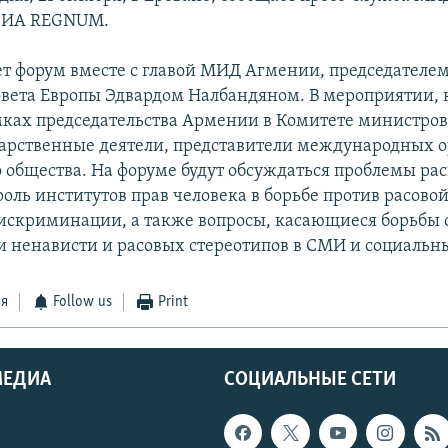
 ИА REGNUM.
ет форум вместе с главой МИД Агмении, председателе
вета Европы Эдвардом Налбандяном. В мероприятии, 
мках председательства Армении в Комитете министров
дарственные деятели, представители международных 
 общества. На форуме будут обсуждаться проблемы ра
оль институтов прав человека в борьбе против расовой
искриминации, а также вопросы, касающиеся борьбы 
 ненависти и расовых стереотипов в СМИ и социальны
ся
Follow us
Print
МЕДИА
СОЦИАЛЬНЫЕ СЕТИ