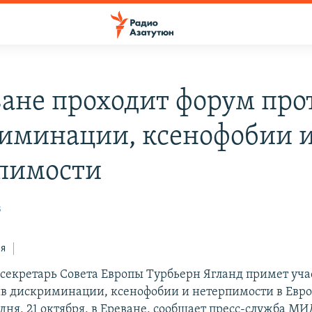
ване проходит форум про
иминации, ксенофобии 
пимости
3
ся
секретарь Совета Европы Турбьерн Ягланд примет уча
ив дискриминации, ксенофобии и нетерпимости в Евро
одня, 21 октября, в Ереване, сообщает пресс-служба М