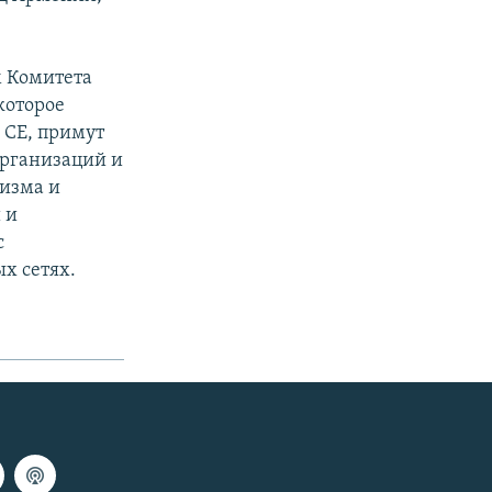
м Комитета
которое
 СЕ, примут
организаций и
сизма и
 и
с
х сетях.