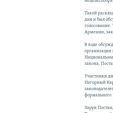
нецелесообр
Такой расклад
дня и был об
голосование.
Армении, зак
В ходе обсуж
организация 
Национальным
закона. Поста
Участники ди
Нагорный Кар
законодателей
формального 
Заруи Постан