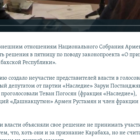
 внешним отношениям Национального Собрания Армен
ть решения в пятницу по поводу законопроекта «О пр
бахской Республики».
ию создало неучастие представителей власти в голосов
ый депутатом от партии «Наследие» Заруи Постанджя
 проголосовали Теван Погосян (фракция «Наследие»),
щий «Дашнакцутюн» Армен Рустамян и член фракции
и власти объясняли свое решение не принимать участ
ем, что, хоть они и за признание Карабаха, но не счит