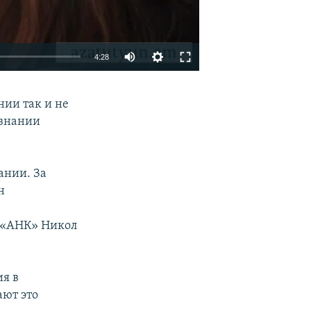
4:28
EMBED
SHARE
ии так и не
изнании
ании. За
н
 «АНК» Никол
ия в
ают это