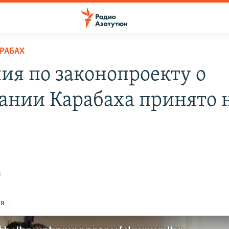
РАБАХ
ия по законопроекту о
ании Карабаха принято 
н
3
ся