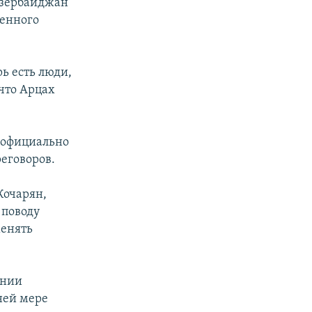
Азербайджан
женного
ь есть люди,
 что Арцах
т официально
еговоров.
Кочарян,
 поводу
менять
ении
ней мере