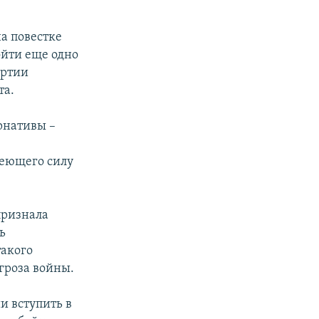
на повестке
ойти еще одно
артии
та.
рнативы –
меющего силу
признала
ь
такого
гроза войны.
и вступить в