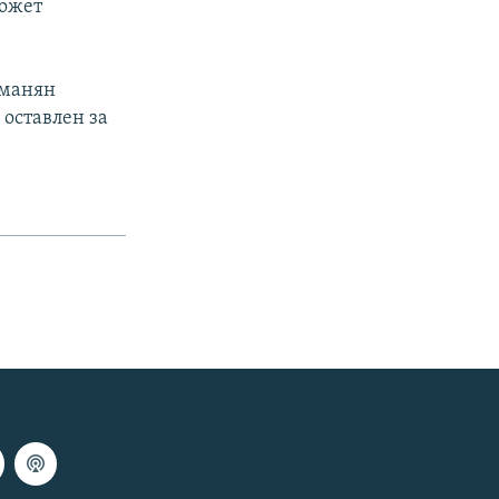
может
рманян
 оставлен за