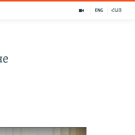
ENG
ՀԱՅ
не