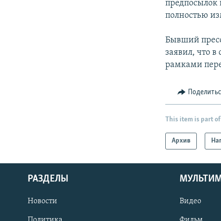
предпосылок 
полностью изм
Бывший пресс
заявил, что в
рамками пере
Поделить
This item is part of
Архив
На
РАЗДЕЛЫ
МУЛЬТИ
Новости
Видео
Политика
Фильм