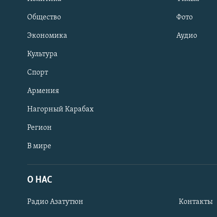
Общество
Фото
Экономика
Аудио
Культура
Спорт
Армения
Нагорный Карабах
Регион
В мире
Հայերեն
English
О НАС
Русский
Радио Азатутюн
Контакты
Все сайты Радио Азатутюн