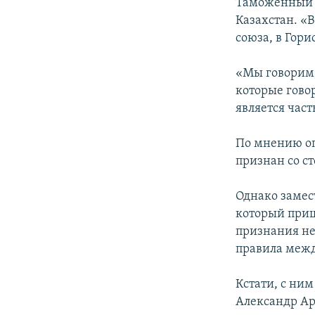
Таможенный 
Казахстан. «
союза, в Гори
«Мы говорим, 
которые гово
является част
По мнению оп
признан со с
Однако замес
который приш
признания не
правила межд
Кстати, с ни
Александр Ар