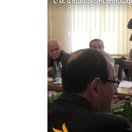
ԼՂՀ-ն ճանաչելու օրինագ