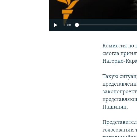
0:00
Комиссия по
смогла приня
Нагорно-Кара
Такую ситуац
представленн
законопроект
представляю
Пашинян.
Представител
голосовании т