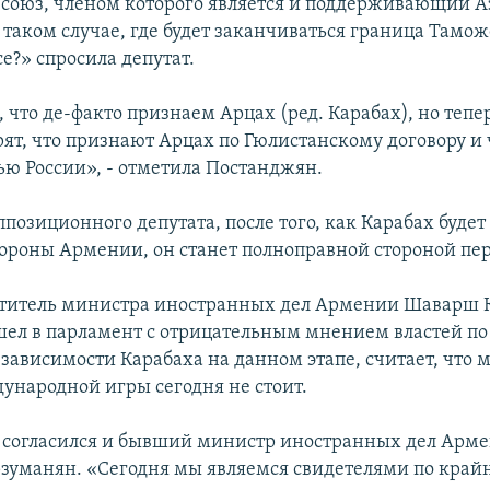
союз, членом которого является и поддерживающий 
В таком случае, где будет заканчиваться граница Тамо
се?» спросила депутат.
что де-факто признаем Арцах (ред. Карабах), но тепер
рят, что признают Арцах по Гюлистанскому договору и
ью России», - отметила Постанджян.
позиционного депутата, после того, как Карабах буде
тороны Армении, он станет полноправной стороной пер
титель министра иностранных дел Армении Шаварш 
ел в парламент с отрицательным мнением властей по
зависимости Карабаха на данном этапе, считает, что 
ународной игры сегодня не стоит.
м согласился и бывший министр иностранных дел Арм
зуманян. «Сегодня мы являемся свидетелями по край