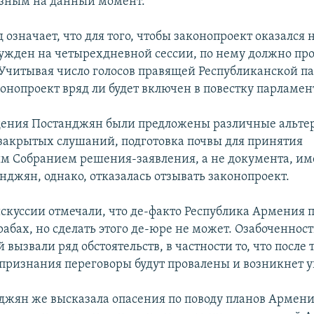
азным на данный момент.
 означает, что для того, чтобы законопроект оказался 
сужден на четырехдневной сессии, по нему должно пр
 Учитывая число голосов правящей Республиканской п
онопроект вряд ли будет включен в повестку парламен
дения Постанджян были предложены различные альте
закрытых слушаний, подготовка почвы для принятия
 Собранием решения-заявления, а не документа, и
нджян, однако, отказалась отзывать законопроект.
скуссии отмечали, что де-факто Республика Армения 
абах, но сделать этого де-юре не может. Озабоченност
 вызвали ряд обстоятельств, в частности то, что после 
признания переговоры будут провалены и возникнет у
джян же высказала опасения по поводу планов Армени